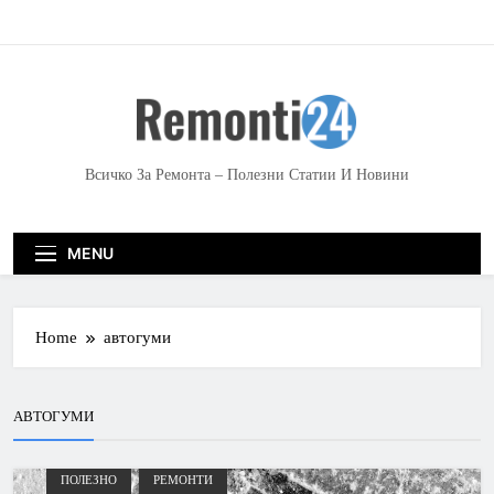
S
k
i
p
t
o
c
Всичко За Ремонта – Полезни Статии И Новини
o
n
t
MENU
e
n
t
Home
автогуми
АВТОГУМИ
ПОЛЕЗНО
РЕМОНТИ