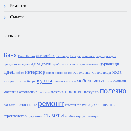
Ремонти
Съвети
ЕТИКЕТИ
Баня
автомобил
Елин Пелин
алпинеум
беседка
взривове
водопроводни
дом
дрехи
дървеници
продукти
градина
дробилка за клони
душ комплект
идеи
интериор
кола
климатик
климатици
избор
интериорни врати
кухня
мебели
мивка
онлайн
компресор
контейнери
масичка за кафе
наем
полезно
покриви
магазин
отопление
покрив
покупка
пергола
ремонт
почистване
сервиз
смесители
поръчка
сгъстен въздух
съвети
строителство
сукуленти
учебен корпус
фактори