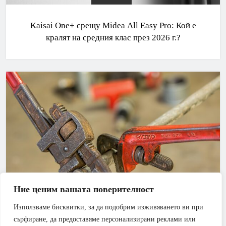
Kaisai One+ срещу Midea All Easy Pro: Кой е
кралят на средния клас през 2026 г.?
Ние ценим вашата поверителност
Използваме бисквитки, за да подобрим изживяването ви при
АПАРТАМЕНТ
БАНЯ
сърфиране, да предоставяме персонализирани реклами или