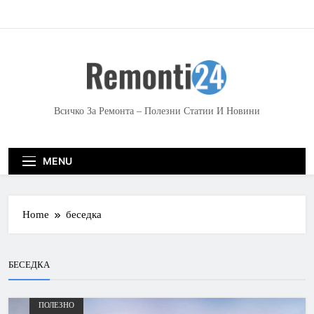
S
k
i
p
t
o
c
Всичко За Ремонта – Полезни Статии И Новини
o
n
t
MENU
e
n
t
Home
беседка
БЕСЕДКА
ПОЛЕЗНО