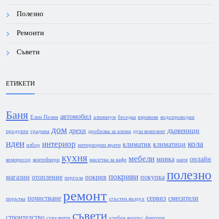
Полезно
Ремонти
Съвети
ЕТИКЕТИ
Баня
автомобил
Елин Пелин
алпинеум
беседка
взривове
водопроводни
дом
дрехи
дървеници
продукти
градина
дробилка за клони
душ комплект
идеи
интериор
кола
климатик
климатици
избор
интериорни врати
кухня
мебели
мивка
онлайн
компресор
контейнери
масичка за кафе
наем
полезно
покриви
магазин
отопление
покрив
покупка
пергола
ремонт
почистване
сервиз
смесители
поръчка
сгъстен въздух
съвети
строителство
сукуленти
учебен корпус
фактори