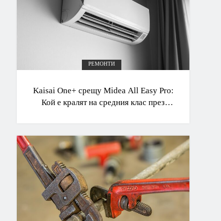
РЕМОНТИ
Kaisai One+ срещу Midea All Easy Pro:
Кой е кралят на средния клас през
2026 г.?