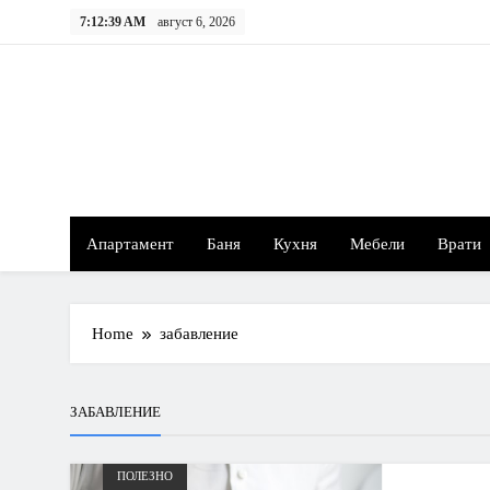
S
7:12:39 AM
август 6, 2026
k
i
p
t
o
c
o
n
Апартамент
Баня
Кухня
Мебели
Врати
t
e
n
t
Home
забавление
ЗАБАВЛЕНИЕ
ПОЛЕЗНО