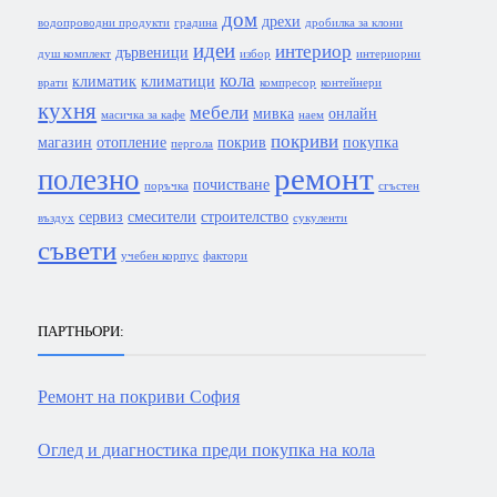
дом
дрехи
водопроводни продукти
градина
дробилка за клони
идеи
интериор
дървеници
душ комплект
избор
интериорни
кола
климатик
климатици
врати
компресор
контейнери
кухня
мебели
мивка
онлайн
масичка за кафе
наем
покриви
магазин
отопление
покрив
покупка
пергола
ремонт
полезно
почистване
поръчка
сгъстен
сервиз
смесители
строителство
въздух
сукуленти
съвети
учебен корпус
фактори
ПАРТНЬОРИ:
Ремонт на покриви София
Оглед и диагностика преди покупка на кола