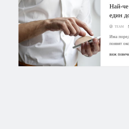
Най-че
един д
TEAM
Има поред
появят ок
виж повеч