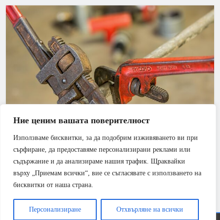
Ние ценим вашата поверителност
Използваме бисквитки, за да подобрим изживяването ви при
АПАРТАМЕНТ
БАНЯ
сърфиране, да предоставяме персонализирани реклами или
съдържание и да анализираме нашия трафик. Щраквайки
Смяна на щрангове – как можем да го направим
върху „Приемам всички“, вие се съгласявате с използването на
на по-ниска цена
бисквитки от наша страна.
Персонализиране
Отхвърляне на всички