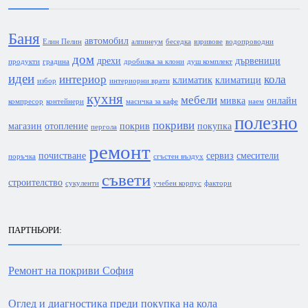
Баня
автомобил
Елин Пелин
алпинеум
беседка
взривове
водопроводни
дом
дрехи
дървеници
продукти
градина
дробилка за клони
душ комплект
идеи
интериор
кола
климатик
климатици
избор
интериорни врати
кухня
мебели
мивка
онлайн
компресор
контейнери
масичка за кафе
наем
полезно
покриви
магазин
отопление
покрив
покупка
пергола
ремонт
почистване
сервиз
смесители
поръчка
сгъстен въздух
съвети
строителство
сукуленти
учебен корпус
фактори
ПАРТНЬОРИ:
Ремонт на покриви София
Оглед и диагностика преди покупка на кола