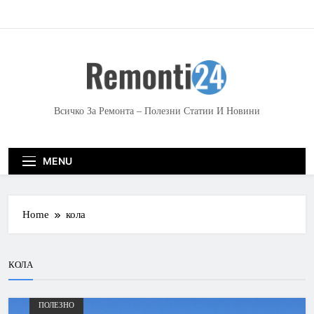
S
k
i
p
t
o
c
Всичко За Ремонта – Полезни Статии И Новини
o
n
t
MENU
e
n
t
Home
кола
КОЛА
ПОЛЕЗНО