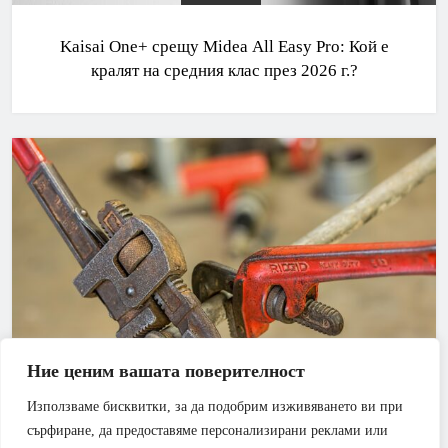
Kaisai One+ срещу Midea All Easy Pro: Кой е
кралят на средния клас през 2026 г.?
Ние ценим вашата поверителност
Използваме бисквитки, за да подобрим изживяването ви при
АПАРТАМЕНТ
БАНЯ
сърфиране, да предоставяме персонализирани реклами или