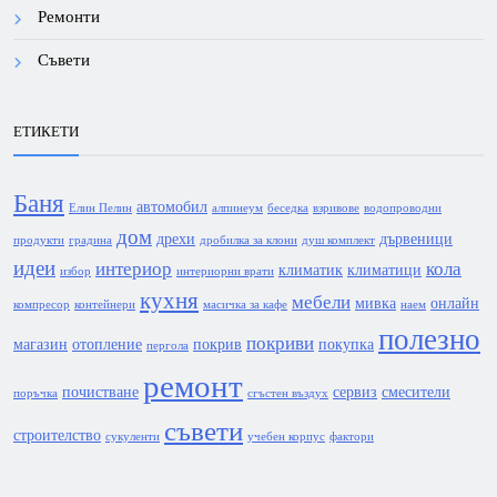
Ремонти
Съвети
ЕТИКЕТИ
Баня
автомобил
Елин Пелин
алпинеум
беседка
взривове
водопроводни
дом
дрехи
дървеници
продукти
градина
дробилка за клони
душ комплект
идеи
интериор
кола
климатик
климатици
избор
интериорни врати
кухня
мебели
мивка
онлайн
компресор
контейнери
масичка за кафе
наем
полезно
покриви
магазин
отопление
покрив
покупка
пергола
ремонт
почистване
сервиз
смесители
поръчка
сгъстен въздух
съвети
строителство
сукуленти
учебен корпус
фактори