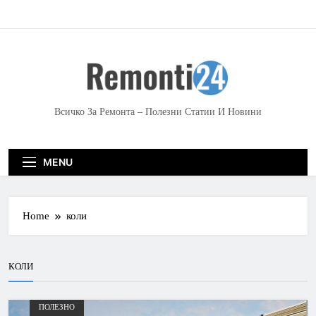
S
k
i
p
t
o
c
Всичко За Ремонта – Полезни Статии И Новини
o
n
t
MENU
e
n
t
Home
коли
КОЛИ
ПОЛЕЗНО