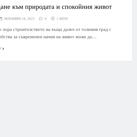
ане към природата и спокойния живот
НОЕМВРИ 18, 2023
0
1 MINS
е хора строителството на къща далеч от големия град с
обства за съвременен начин на живот може да…
е