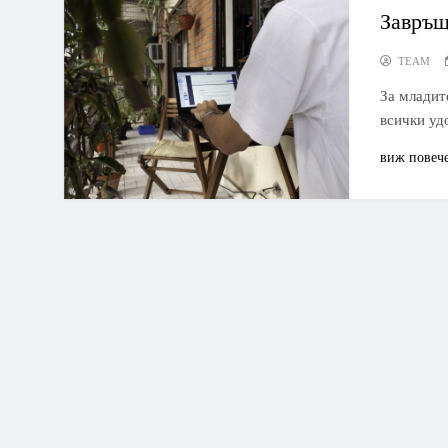
Завръщ
TEAM
За младит
всички уд
виж повеч