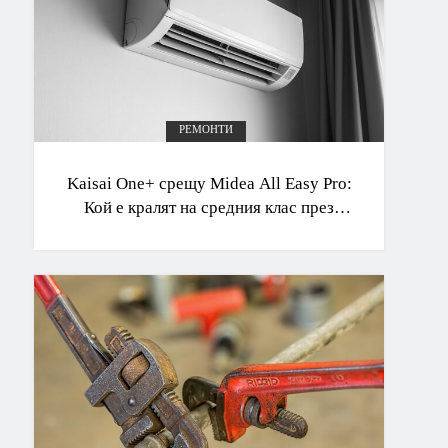
РЕМОНТИ
Kaisai One+ срещу Midea All Easy Pro:
Кой е кралят на средния клас през
2026 г.?