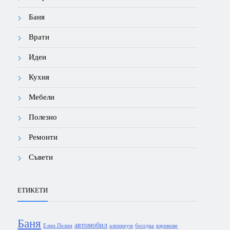
Баня
Врати
Идеи
Кухня
Мебели
Полезно
Ремонти
Съвети
ЕТИКЕТИ
Баня
автомобил
Елин Пелин
алпинеум
беседка
взривове