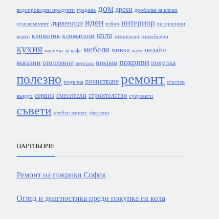
дом
дрехи
водопроводни продукти
градина
дробилка за клони
идеи
интериор
дървеници
душ комплект
избор
интериорни
кола
климатик
климатици
врати
компресор
контейнери
кухня
мебели
мивка
онлайн
масичка за кафе
наем
покриви
магазин
отопление
покрив
покупка
пергола
ремонт
полезно
почистване
поръчка
сгъстен
сервиз
смесители
строителство
въздух
сукуленти
съвети
учебен корпус
фактори
ПАРТНЬОРИ:
Ремонт на покриви София
Оглед и диагностика преди покупка на кола