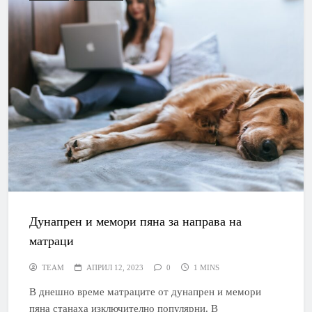
Дунапрен и мемори пяна за направа на
матраци
TEAM
АПРИЛ 12, 2023
0
1 MINS
В днешно време матраците от дунапрен и мемори
пяна станаха изключително популярни. В