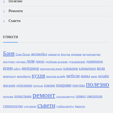
Полезно
Ремонти
Съвети
ЕТИКЕТИ
Баня
автомобил
Елин Пелин
алпинеум
беседка
взривове
водопроводни
дом
дрехи
дървеници
продукти
градина
дробилка за клони
душ комплект
идеи
интериор
кола
климатик
климатици
избор
интериорни врати
кухня
мебели
мивка
онлайн
компресор
контейнери
масичка за кафе
наем
полезно
покриви
магазин
отопление
покрив
покупка
пергола
ремонт
почистване
сервиз
смесители
поръчка
сгъстен въздух
съвети
строителство
сукуленти
учебен корпус
фактори