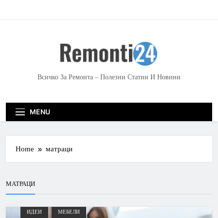
S
k
i
p
t
o
c
Всичко За Ремонта – Полезни Статии И Новини
o
n
t
MENU
e
n
t
Home
матраци
МАТРАЦИ
ИДЕИ
МЕБЕЛИ