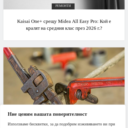
РЕМОНТИ
Kaisai One+ срещу Midea All Easy Pro: Кой е
кралят на средния клас през 2026 г.?
Ние ценим вашата поверителност
Използваме бисквитки, за да подобрим изживяването ви при
АПАРТАМЕНТ
БАНЯ