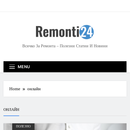
S
k
i
p
t
o
c
Всичко За Ремонта – Полезни Статии И Новини
o
n
t
MENU
e
n
t
Home
онлайн
ОНЛАЙН
ПОЛЕЗНО