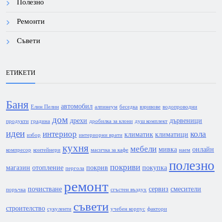
Полезно
Ремонти
Съвети
ЕТИКЕТИ
Баня
автомобил
Елин Пелин
алпинеум
беседка
взривове
водопроводни
дом
дрехи
дървеници
продукти
градина
дробилка за клони
душ комплект
идеи
интериор
кола
климатик
климатици
избор
интериорни врати
кухня
мебели
мивка
онлайн
компресор
контейнери
масичка за кафе
наем
полезно
покриви
магазин
отопление
покрив
покупка
пергола
ремонт
почистване
сервиз
смесители
поръчка
сгъстен въздух
съвети
строителство
сукуленти
учебен корпус
фактори