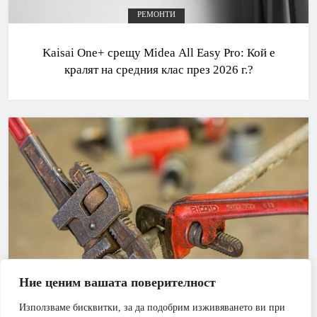
РЕМОНТИ
Kaisai One+ срещу Midea All Easy Pro: Кой е
кралят на средния клас през 2026 г.?
Ние ценим вашата поверителност
Използваме бисквитки, за да подобрим изживяването ви при
АПАРТАМЕНТ
БАНЯ