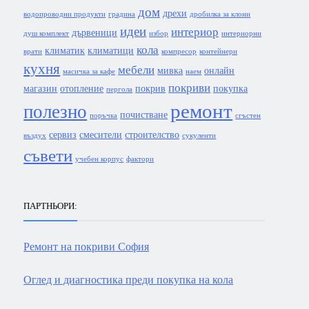
дом
дрехи
водопроводни продукти
градина
дробилка за клони
идеи
интериор
дървеници
душ комплект
избор
интериорни
кола
климатик
климатици
врати
компресор
контейнери
кухня
мебели
мивка
онлайн
масичка за кафе
наем
покриви
магазин
отопление
покрив
покупка
пергола
ремонт
полезно
почистване
поръчка
сгъстен
сервиз
смесители
строителство
въздух
сукуленти
съвети
учебен корпус
фактори
ПАРТНЬОРИ:
Ремонт на покриви София
Оглед и диагностика преди покупка на кола