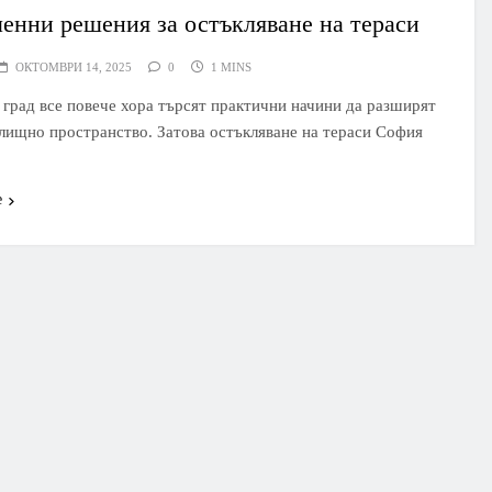
енни решения за остъкляване на тераси
ОКТОМВРИ 14, 2025
0
1 MINS
 град все повече хора търсят практични начини да разширят
лищно пространство. Затова остъкляване на тераси София
е