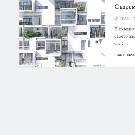
Съврем
TEAM
В големия
своето жи
се…
виж повеч