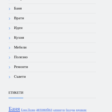
Баня
Врати
Идеи
Кухня
Мебели
Полезно
Ремонти
Съвети
ЕТИКЕТИ
Баня
автомобил
Елин Пелин
алпинеум
беседка
взривове