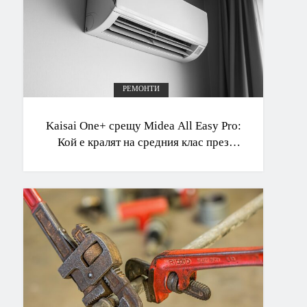
РЕМОНТИ
Kaisai One+ срещу Midea All Easy Pro:
Кой е кралят на средния клас през
2026 г.?