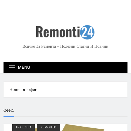
S
k
i
p
t
o
c
Всичко За Ремонта – Полезни Статии И Новини
o
n
t
MENU
e
n
t
Home
офис
ОФИС
ПОЛЕЗНО
РЕМОНТИ