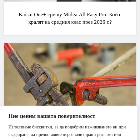
Kaisai One+ срещу Midea All Easy Pro: Кой е
кралят на средния клас през 2026 г.?
Ние ценим вашата поверителност
Използваме бисквитки, за да подобрим изживяването ви при
АПАРТАМЕНТ
БАНЯ
сърфиране, да предоставяме персонализирани реклами или