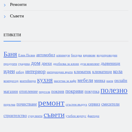
Ремонти
Съвети
ЕТИКЕТИ
Баня
автомобил
Елин Пелин
алпинеум
беседка
взривове
водопроводни
дом
дрехи
дървеници
продукти
градина
дробилка за клони
душ комплект
идеи
интериор
кола
климатик
климатици
избор
интериорни врати
кухня
мебели
мивка
онлайн
компресор
контейнери
масичка за кафе
наем
полезно
покриви
магазин
отопление
покрив
покупка
пергола
ремонт
почистване
сервиз
смесители
поръчка
сгъстен въздух
съвети
строителство
сукуленти
учебен корпус
фактори