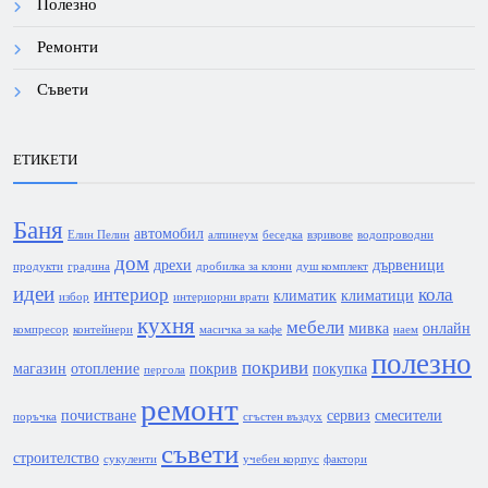
Полезно
Ремонти
Съвети
ЕТИКЕТИ
Баня
автомобил
Елин Пелин
алпинеум
беседка
взривове
водопроводни
дом
дрехи
дървеници
продукти
градина
дробилка за клони
душ комплект
идеи
интериор
кола
климатик
климатици
избор
интериорни врати
кухня
мебели
мивка
онлайн
компресор
контейнери
масичка за кафе
наем
полезно
покриви
магазин
отопление
покрив
покупка
пергола
ремонт
почистване
сервиз
смесители
поръчка
сгъстен въздух
съвети
строителство
сукуленти
учебен корпус
фактори