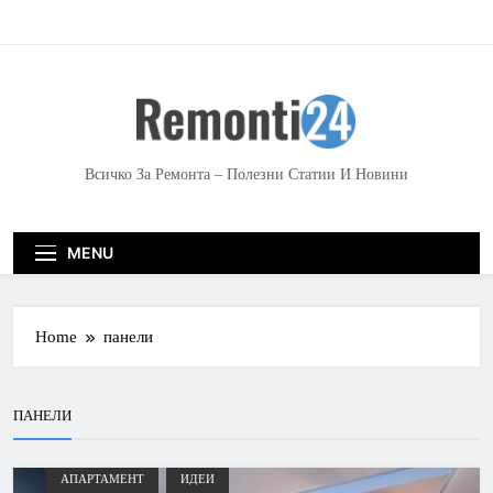
S
k
i
p
t
o
c
Всичко За Ремонта – Полезни Статии И Новини
o
n
t
MENU
e
n
t
Home
панели
ПАНЕЛИ
АПАРТАМЕНТ
ИДЕИ