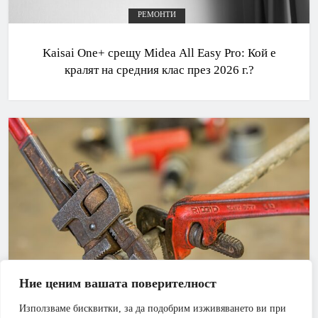
РЕМОНТИ
Kaisai One+ срещу Midea All Easy Pro: Кой е
кралят на средния клас през 2026 г.?
Ние ценим вашата поверителност
Използваме бисквитки, за да подобрим изживяването ви при
АПАРТАМЕНТ
БАНЯ