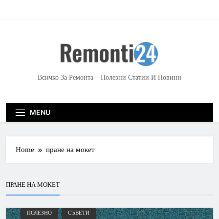
S
k
i
p
t
o
c
Всичко За Ремонта – Полезни Статии И Новини
o
n
t
MENU
e
n
t
Home
пране на мокет
ПРАНЕ НА МОКЕТ
ПОЛЕЗНО
СЪВЕТИ