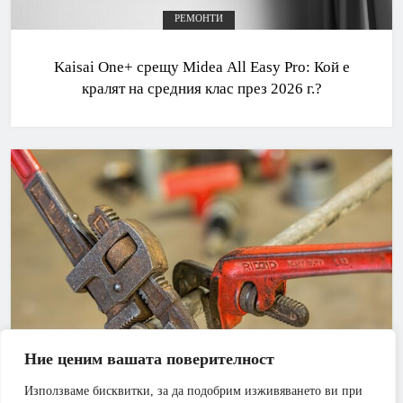
РЕМОНТИ
Kaisai One+ срещу Midea All Easy Pro: Кой е
кралят на средния клас през 2026 г.?
Ние ценим вашата поверителност
Използваме бисквитки, за да подобрим изживяването ви при
АПАРТАМЕНТ
БАНЯ