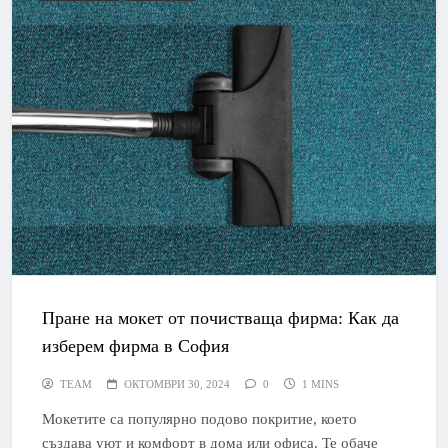
Пране на мокет от почистваща фирма: Как да
изберем фирма в София
TEAM
ОКТОМВРИ 30, 2024
0
1 MINS
Мокетите са популярно подово покритие, което
създава уют и комфорт в дома или офиса. Те обаче