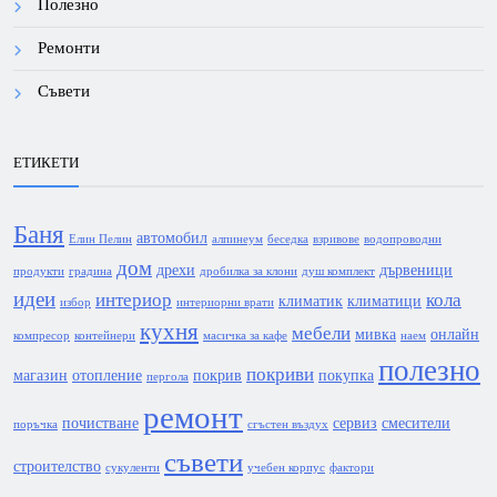
Полезно
Ремонти
Съвети
ЕТИКЕТИ
Баня
автомобил
Елин Пелин
алпинеум
беседка
взривове
водопроводни
дом
дрехи
дървеници
продукти
градина
дробилка за клони
душ комплект
идеи
интериор
кола
климатик
климатици
избор
интериорни врати
кухня
мебели
мивка
онлайн
компресор
контейнери
масичка за кафе
наем
полезно
покриви
магазин
отопление
покрив
покупка
пергола
ремонт
почистване
сервиз
смесители
поръчка
сгъстен въздух
съвети
строителство
сукуленти
учебен корпус
фактори