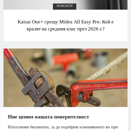
РЕМОНТИ
Kaisai One+ срещу Midea All Easy Pro: Кой е
кралят на средния клас през 2026 г.?
Ние ценим вашата поверителност
Използваме бисквитки, за да подобрим изживяването ви при
АПАРТАМЕНТ
БАНЯ