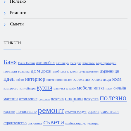
Полезно
Ремонти
Съвети
ЕТИКЕТИ
Баня
автомобил
Елин Пелин
алпинеум
беседка
взривове
водопроводни
дом
дрехи
дървеници
продукти
градина
дробилка за клони
душ комплект
идеи
интериор
кола
климатик
климатици
избор
интериорни врати
кухня
мебели
мивка
онлайн
компресор
контейнери
масичка за кафе
наем
полезно
покриви
магазин
отопление
покрив
покупка
пергола
ремонт
почистване
сервиз
смесители
поръчка
сгъстен въздух
съвети
строителство
сукуленти
учебен корпус
фактори