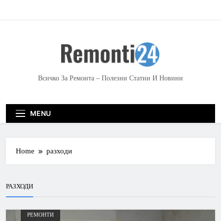
S
k
i
p
t
o
c
Всичко За Ремонта – Полезни Статии И Новини
o
n
t
MENU
e
n
t
Home
разходи
РАЗХОДИ
РЕМОНТИ