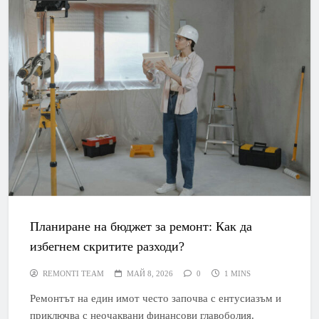
Планиране на бюджет за ремонт: Как да
избегнем скритите разходи?
REMONTI TEAM
МАЙ 8, 2026
0
1 MINS
Ремонтът на един имот често започва с ентусиазъм и
приключва с неочаквани финансови главоболия.