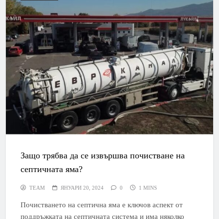
Защо трябва да се извършва почистване на
септичната яма?
TEAM
ЯНУАРИ 20, 2024
0
1 MINS
Почистването на септична яма е ключов аспект от
поддръжката на септичната система и има няколко