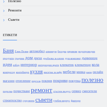
Полезно
Ремонти
Съвети
ЕТИКЕТИ
Баня
автомобил
Елин Пелин
алпинеум
беседка
взривове
водопроводни
дом
дрехи
дървеници
продукти
градина
дробилка за клони
душ комплект
идеи
интериор
кола
климатик
климатици
избор
интериорни врати
кухня
мебели
мивка
онлайн
компресор
контейнери
масичка за кафе
наем
полезно
покриви
магазин
отопление
покрив
покупка
пергола
ремонт
почистване
сервиз
смесители
поръчка
сгъстен въздух
съвети
строителство
сукуленти
учебен корпус
фактори