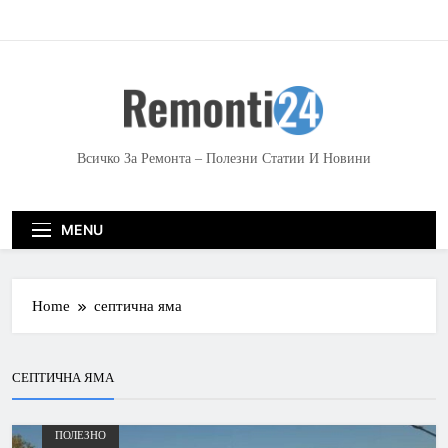
S
k
i
p
t
o
c
Всичко За Ремонта – Полезни Статии И Новини
o
n
t
MENU
e
n
t
Home
септична яма
СЕПТИЧНА ЯМА
ПОЛЕЗНО