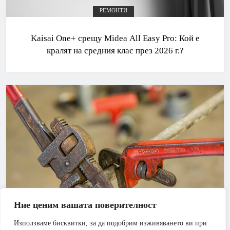
РЕМОНТИ
Kaisai One+ срещу Midea All Easy Pro: Кой е
кралят на средния клас през 2026 г.?
Ние ценим вашата поверителност
Използваме бисквитки, за да подобрим изживяването ви при
АПАРТАМЕНТ
БАНЯ