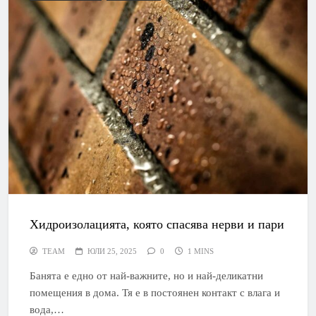
Хидроизолацията, която спасява нерви и пари
TEAM
ЮЛИ 25, 2025
0
1 MINS
Банята е едно от най-важните, но и най-деликатни
помещения в дома. Тя е в постоянен контакт с влага и
вода,…