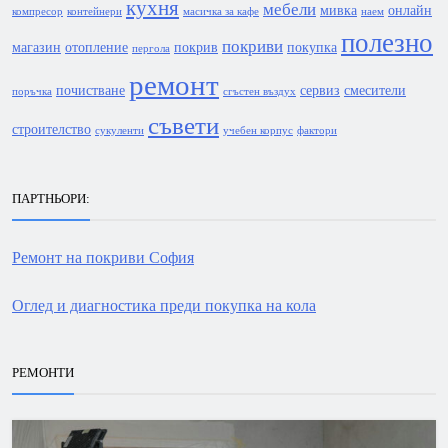
кухня
мебели
мивка
онлайн
компресор
контейнери
масичка за кафе
наем
полезно
покриви
магазин
отопление
покрив
покупка
пергола
ремонт
почистване
сервиз
смесители
поръчка
сгъстен въздух
съвети
строителство
сукуленти
учебен корпус
фактори
ПАРТНЬОРИ:
Ремонт на покриви София
Оглед и диагностика преди покупка на кола
РЕМОНТИ