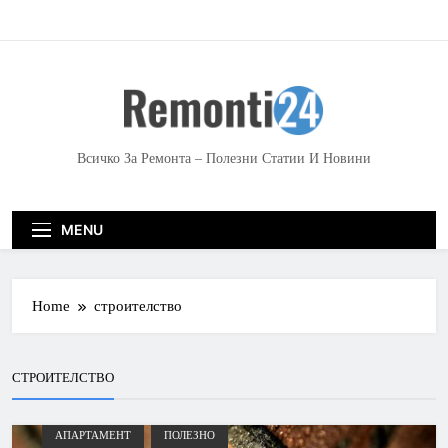
S
k
i
p
t
o
c
Всичко За Ремонта – Полезни Статии И Новини
o
n
t
MENU
e
n
t
Home
строителство
СТРОИТЕЛСТВО
АПАРТАМЕНТ
ПОЛЕЗНО