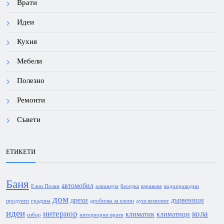
Врати
Идеи
Кухня
Мебели
Полезно
Ремонти
Съвети
ЕТИКЕТИ
Баня
автомобил
Елин Пелин
алпинеум
беседка
взривове
водопроводни
дом
дрехи
дървеници
продукти
градина
дробилка за клони
душ комплект
идеи
интериор
кола
климатик
климатици
избор
интериорни врати