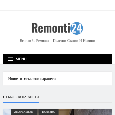
S
k
i
p
t
o
c
Всичко За Ремонта – Полезни Статии И Новини
o
n
t
MENU
e
n
t
Home
стъклени парапети
СТЪКЛЕНИ ПАРАПЕТИ
АПАРТАМЕНТ
ПОЛЕЗНО