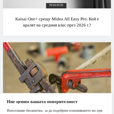
РЕМОНТИ
Kaisai One+ срещу Midea All Easy Pro: Кой е
кралят на средния клас през 2026 г.?
Ние ценим вашата поверителност
Използваме бисквитки, за да подобрим изживяването ви при
АПАРТАМЕНТ
БАНЯ