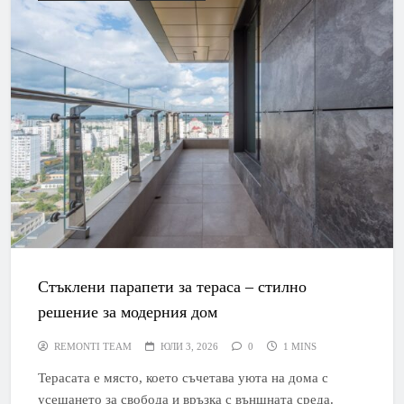
Стъклени парапети за тераса – стилно
решение за модерния дом
REMONTI TEAM
ЮЛИ 3, 2026
0
1 MINS
Терасата е място, което съчетава уюта на дома с
усещането за свобода и връзка с външната среда.