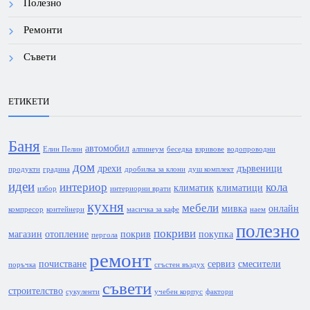
Полезно
Ремонти
Съвети
ЕТИКЕТИ
Баня
автомобил
Елин Пелин
алпинеум
беседка
взривове
водопроводни
дом
дрехи
дървеници
продукти
градина
дробилка за клони
душ комплект
идеи
интериор
кола
климатик
климатици
избор
интериорни врати
кухня
мебели
мивка
онлайн
компресор
контейнери
масичка за кафе
наем
полезно
покриви
магазин
отопление
покрив
покупка
пергола
ремонт
почистване
сервиз
смесители
поръчка
сгъстен въздух
съвети
строителство
сукуленти
учебен корпус
фактори