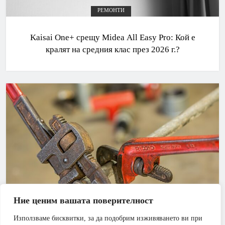
РЕМОНТИ
Kaisai One+ срещу Midea All Easy Pro: Кой е
кралят на средния клас през 2026 г.?
Ние ценим вашата поверителност
Използваме бисквитки, за да подобрим изживяването ви при
АПАРТАМЕНТ
БАНЯ