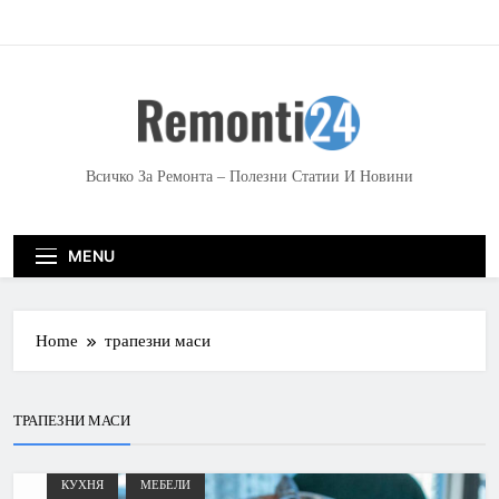
S
k
i
p
t
o
c
Всичко За Ремонта – Полезни Статии И Новини
o
n
t
MENU
e
n
t
Home
трапезни маси
ТРАПЕЗНИ МАСИ
КУХНЯ
МЕБЕЛИ