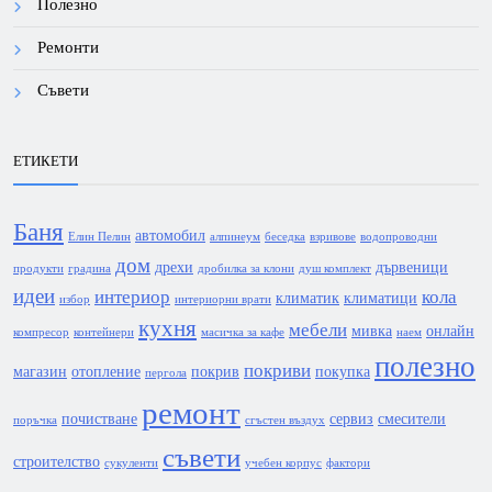
Полезно
Ремонти
Съвети
ЕТИКЕТИ
Баня
автомобил
Елин Пелин
алпинеум
беседка
взривове
водопроводни
дом
дрехи
дървеници
продукти
градина
дробилка за клони
душ комплект
идеи
интериор
кола
климатик
климатици
избор
интериорни врати
кухня
мебели
мивка
онлайн
компресор
контейнери
масичка за кафе
наем
полезно
покриви
магазин
отопление
покрив
покупка
пергола
ремонт
почистване
сервиз
смесители
поръчка
сгъстен въздух
съвети
строителство
сукуленти
учебен корпус
фактори