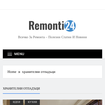
S
k
i
p
t
o
c
Всичко За Ремонта – Полезни Статии И Новини
o
n
t
MENU
e
n
t
Home
хранителни отпадъци
ХРАНИТЕЛНИ ОТПАДЪЦИ
ИДЕИ
КУХНЯ