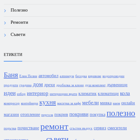
Полезно
Ремонти
Съвети
ЕТИКЕТИ
Баня
автомобил
Елин Пелин
алпинеум
беседка
взривове
водопроводни
дом
дрехи
дървеници
продукти
градина
дробилка за клони
душ комплект
идеи
интериор
кола
климатик
климатици
избор
интериорни врати
кухня
мебели
мивка
онлайн
компресор
контейнери
масичка за кафе
наем
полезно
покриви
магазин
отопление
покрив
покупка
пергола
ремонт
почистване
сервиз
смесители
поръчка
сгъстен въздух
съвети
строителство