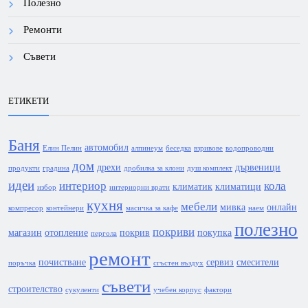
Полезно
Ремонти
Съвети
ЕТИКЕТИ
Баня
автомобил
Елин Пелин
алпинеум
беседка
взривове
водопроводни
дом
дрехи
дървеници
продукти
градина
дробилка за клони
душ комплект
идеи
интериор
кола
климатик
климатици
избор
интериорни врати
кухня
мебели
мивка
онлайн
компресор
контейнери
масичка за кафе
наем
полезно
покриви
магазин
отопление
покрив
покупка
пергола
ремонт
почистване
сервиз
смесители
поръчка
сгъстен въздух
съвети
строителство
сукуленти
учебен корпус
фактори