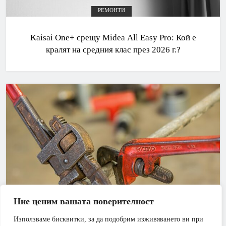
РЕМОНТИ
Kaisai One+ срещу Midea All Easy Pro: Кой е
кралят на средния клас през 2026 г.?
Ние ценим вашата поверителност
Използваме бисквитки, за да подобрим изживяването ви при
АПАРТАМЕНТ
БАНЯ