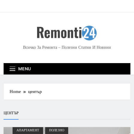
S
k
i
p
t
o
c
Всичко За Ремонта – Полезни Статии И Новини
o
n
t
MENU
e
n
t
Home
център
ЦЕНТЪР
АПАРТАМЕНТ
ПОЛЕЗНО