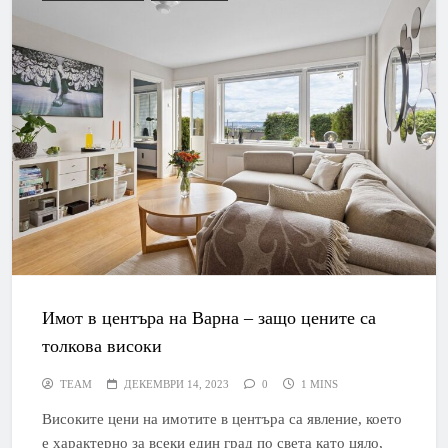
Имот в центъра на Варна – защо цените са
толкова високи
TEAM
ДЕКЕМВРИ 14, 2023
0
1 MINS
Високите цени на имотите в центъра са явление, което
е характерно за всеки един град по света като цяло,