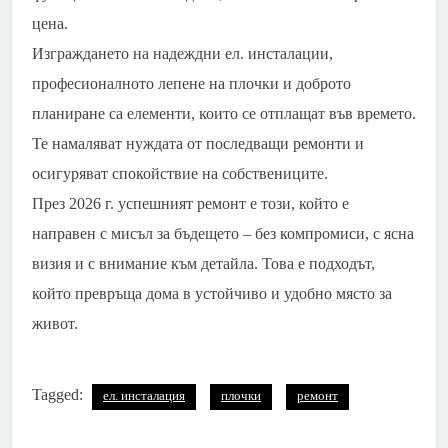
цена.
Изграждането на надеждни ел. инсталации,
професионалното лепене на плочки и доброто
планиране са елементи, които се отплащат във времето.
Те намаляват нуждата от последващи ремонти и
осигуряват спокойствие на собствениците.
През 2026 г. успешният ремонт е този, който е
направен с мисъл за бъдещето – без компромиси, с ясна
визия и с внимание към детайла. Това е подходът,
който превръща дома в устойчиво и удобно място за
живот.
Tagged:
ел. инсталация
плочки
ремонт