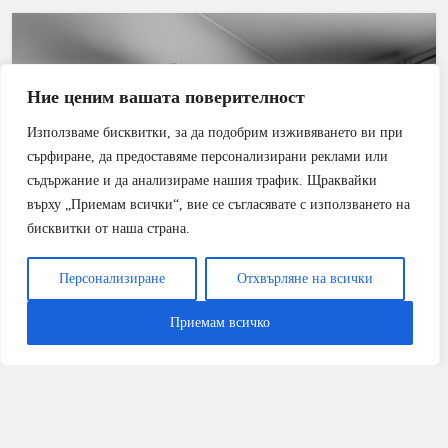
Ние ценим вашата поверителност
Използваме бисквитки, за да подобрим изживяването ви при
сърфиране, да предоставяме персонализирани реклами или
съдържание и да анализираме нашия трафик. Щраквайки
върху „Приемам всички“, вие се съгласявате с използването на
бисквитки от наша страна.
Персонализиране
Отхвърляне на всички
РЕМОНТИ
Приемам всичко
Kaisai One+ срещу Midea All Easy Pro: Кой е
кралят на средния клас през 2026 г.?