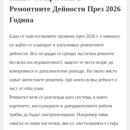
Ремонтните Дейности През 2026
Година
Една от най-осезаемите промени през 2026 г. е начинът,
по който се планират и изпълняват ремонтните
дейности. Все по-рядко се срещат частични ремонти
без ясна последователност, защото те често водят до
компромиси и допълнителни разходи. На тяхно място
идват цялостните решения, при които всяка дейност е
част от общ план.
Ремонтът вече се разглежда като система, в която
къртенето, инсталациите и довършителните работи
трябва да бъдат синхронизирани. Например няма
смисъл от нови настилки, ако ел. инсталацията е стара