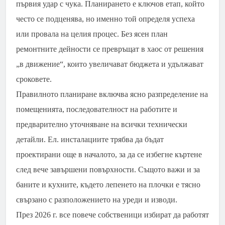
първия удар с чука. Планирането е ключов етап, който
често се подценява, но именно той определя успеха
или провала на целия процес. Без ясен план
ремонтните дейности се превръщат в хаос от решения
„в движение“, които увеличават бюджета и удължават
сроковете.
Правилното планиране включва ясно разпределение на
помещенията, последователност на работите и
предварително уточняване на всички технически
детайли. Ел. инсталациите трябва да бъдат
проектирани още в началото, за да се избегне къртене
след вече завършени повърхности. Същото важи и за
баните и кухните, където лепенето на плочки е тясно
свързано с разположението на уреди и изводи.
През 2026 г. все повече собственици избират да работят