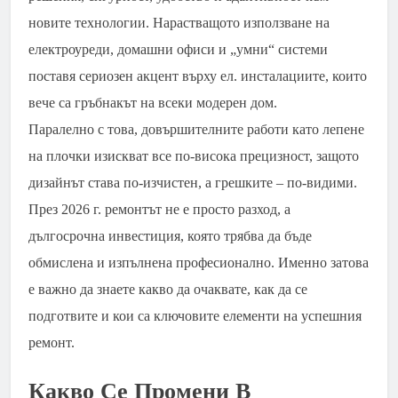
новите технологии. Нарастващото използване на
електроуреди, домашни офиси и „умни“ системи
поставя сериозен акцент върху ел. инсталациите, които
вече са гръбнакът на всеки модерен дом.
Паралелно с това, довършителните работи като лепене
на плочки изискват все по-висока прецизност, защото
дизайнът става по-изчистен, а грешките – по-видими.
През 2026 г. ремонтът не е просто разход, а
дългосрочна инвестиция, която трябва да бъде
обмислена и изпълнена професионално. Именно затова
е важно да знаете какво да очаквате, как да се
подготвите и кои са ключовите елементи на успешния
ремонт.
Какво Се Промени В