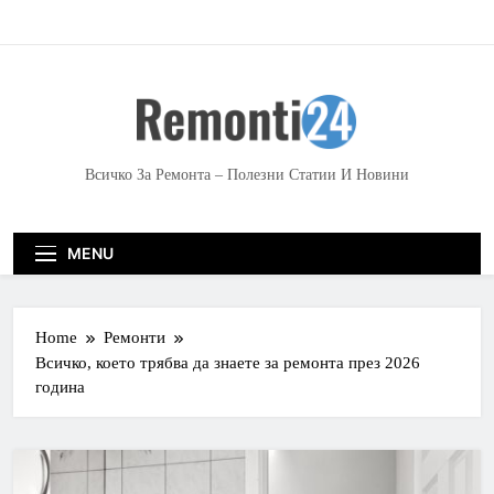
S
k
i
p
t
o
c
Всичко За Ремонта – Полезни Статии И Новини
o
n
t
MENU
e
n
t
Home
Ремонти
Всичко, което трябва да знаете за ремонта през 2026
година