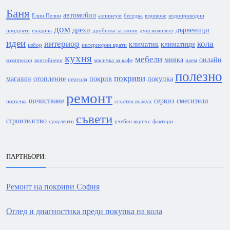
Баня
автомобил
Елин Пелин
алпинеум
беседка
взривове
водопроводни
дом
дрехи
дървеници
продукти
градина
дробилка за клони
душ комплект
идеи
интериор
кола
климатик
климатици
избор
интериорни врати
кухня
мебели
мивка
онлайн
компресор
контейнери
масичка за кафе
наем
полезно
покриви
магазин
отопление
покрив
покупка
пергола
ремонт
почистване
сервиз
смесители
поръчка
сгъстен въздух
съвети
строителство
сукуленти
учебен корпус
фактори
ПАРТНЬОРИ:
Ремонт на покриви София
Оглед и диагностика преди покупка на кола