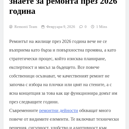
знаете за ремонта през 2026
година
Remonti Team
Февруари 9, 2026
0
1 Mins
Ремонтът на жилище през 2026 година вече не се
възприема като бърза и повърхностна промяна, а като
стратегически процес, който изисква планиране,
експертност и мисъл за бъдещето. Все повече
собственици осъзнават, че качественият ремонт не
започва с избора на плочки или цвят на стените, а с
ясна концепция за това как ще функционира домът им
през следващите години.
Съвременните
ремонтни дейности
обхващат много
повече от видимите елементи. Те включват технически
решения, сигурност, удобство и адаптивност към