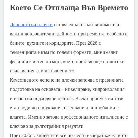
Което Се Отплаща Във Времето
Лепенето на плочки
остава една от най-видимите и
важни довършителни дейности при ремонта, особено в
баните, кухните и коридорите. През 2026 г.
тенденцията е към по-големи формати, минимални
фуги и изчистен дизайн, което поставя още по-високи
изисквания към изпълнението.
Качественото лепене на плочки започва с правилната
подготовка на основата – нивелиране, хидроизолация
и избор на подходящи лепила. Всеки пропуск на този
етап води до напукване, отлепване или проблеми с
влагата. Именно затова професионалното изпълнение е
ключово за дълготрайния резултат.
През 2026 г. клиентите все по-често избират качеството