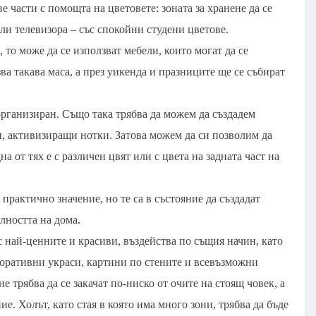
е части с помощта на цветовете: зоната за хранене да се
ли телевизора – със спокойни студени цветове.
, то може да се използват мебели, които могат да се
ва такава маса, а през уикенда и празниците ще се събират
 организиран. Също така трябва да можем да създадем
и, активизиращи нотки. Затова можем да си позволим да
на от тях е с различен цвят или с цвета на задната част на
практично значение, но те са в състояние да създадат
лността на дома.
с най-ценните и красиви, въздейства по същия начин, като
коративни украси, картини по стените и всевъзможни
 трябва да се закачат по-ниско от очите на стоящ човек, а
ие. Холът, като стая в която има много зони, трябва да бъде