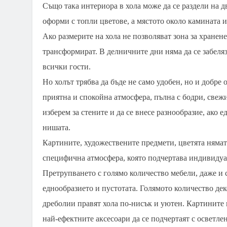
Също така интериора в хола може да се раздели на дв
оформи с топли цветове, а мястото около камината и
Ако размерите на хола не позволяват зона за хранене
трансформират. В делничните дни няма да се забеляз
всички гости.
Но холът трябва да бъде не само удобен, но и добре
приятна и спокойна атмосфера, пълна с бодри, свеж
изберем за стените и да се внесе разнообразие, ако ед
нишата.
Картините, художествените предмети, цветята нямат 
специфична атмосфера, която подчертава индивидуа
Претрупването с голямо количество мебели, даже и 
еднообразието и пустотата. Голямото количество де
дреболии правят хола по-нисък и уютен. Картините не
най-ефектните аксесоари да се подчертаят с осветлен