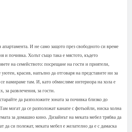
 апартамента. И не само защото през свободното си време
ия и почивка. Холът също така е мястото, където
вете на семейството: посрещане на гости и приятели,
е уютен, красив, напълно да отговаря на представите ни за
 се намираме там. И, като обмисляме интериора на хола е
, за развлечения, за гости.
старайте да разположите зоната за почивка близко до
 Там могат да се разположат канапе с фотьойли, ниска холна
емата за домашно кино. Дизайнът на меката мебел трябва да
ат да си полежат, меката мебел е желателно да е с дамаска