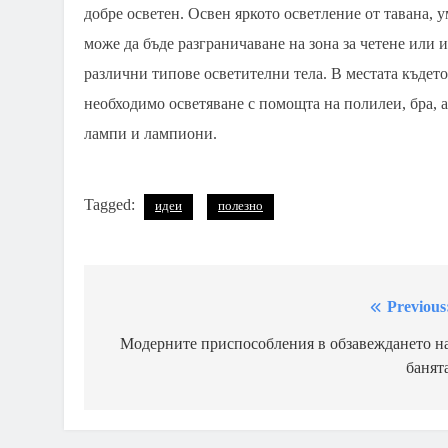
добре осветен. Освен яркото осветление от тавана, 
може да бъде разграничаване на зона за четене или 
различни типове осветителни тела. В местата където
необходимо осветяване с помощта на полилеи, бра, 
лампи и лампиони.
Tagged:
идеи
полезно
Previous
Навигация
Модерните приспособления в обзавеждането н
банят