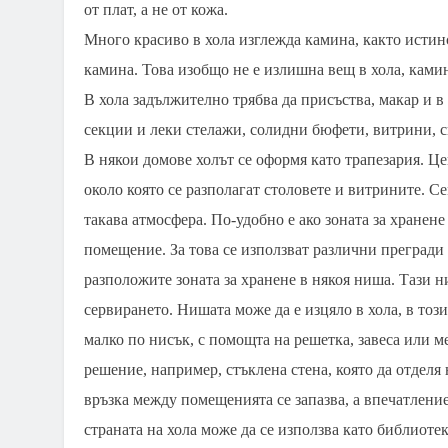
от плат, а не от кожа.
Много красиво в хола изглежда камина, както истинс
камина. Това изобщо не е излишна вещ в хола, камин
В хола задължително трябва да присъства, макар и
секции и леки стелажи, солидни бюфети, витрини, с
В някои домове холът се оформя като трапезария. Це
около която се разполагат столовете и витрините. С
такава атмосфера. По-удобно е ако зоната за хранен
помещение. За това се използват различни прегради 
разположите зоната за хранене в някоя ниша. Тази ни
сервирането. Нишата може да е изцяло в хола, в този
малко по нисък, с помощта на решетка, завеса или 
решение, например, стъклена стена, която да отделя 
връзка между помещенията се запазва, а впечатление
страната на хола може да се използва като библиотека