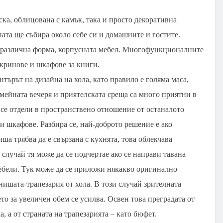
ка, облицована с камък, така и просто декоративна
ата ще събира около себе си и домашните и гостите.
 в различна форма, корпусната мебел. Многофункционалните
кринове и шкафове за книги.
нтърът на дизайна на хола, като правило е голяма маса,
емейната вечеря и приятелската среща са много приятни в
е се отдели в пространствено отношение от останалото
и шкафове. Разбира се, най-доброто решение е ако
ша трябва да е свързана с кухнята, това облекчава
 случай тя може да се подчертае ако се направи тавана
мебели. Тук може да се приложи някакво оригинално
нишата-трапезария от хола. В този случай зрителната
то за увеличен обем се усилва. Освен това преградата от
, а от страната на трапезарията – като бюфет.