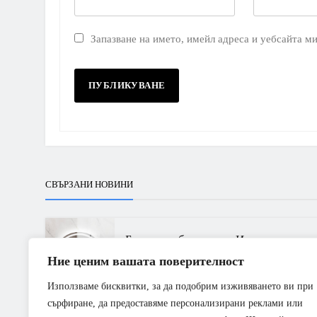
Запазване на името, имейл адреса и уебсайта ми
СВЪРЗАНИ НОВИНИ
Банята на бъдещето: Иновативни
Ние ценим вашата поверителност
функции и дизайни
Използваме бисквитки, за да подобрим изживяването ви при
TEAM
ЮЛИ 24, 2024
0
сърфиране, да предоставяме персонализирани реклами или