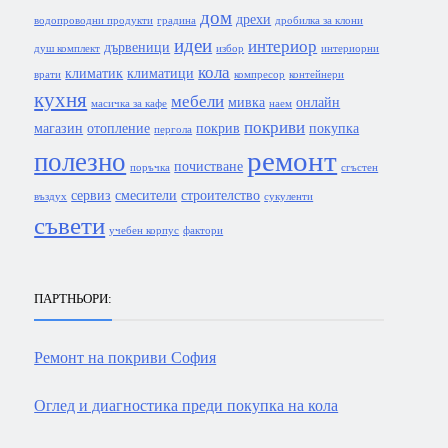
дом
дрехи
водопроводни продукти
градина
дробилка за клони
идеи
интериор
дървеници
душ комплект
избор
интериорни
кола
климатик
климатици
врати
компресор
контейнери
кухня
мебели
мивка
онлайн
масичка за кафе
наем
покриви
магазин
отопление
покрив
покупка
пергола
ремонт
полезно
почистване
поръчка
сгъстен
сервиз
смесители
строителство
въздух
сукуленти
съвети
учебен корпус
фактори
ПАРТНЬОРИ:
Ремонт на покриви София
Оглед и диагностика преди покупка на кола