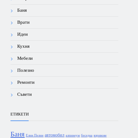
Баня
Врати
Идеи
Кухня
Мебели
Полезно
Ремонти
Съвети
ЕТИКЕТИ
Баня
автомобил
Елин Пелин
алпинеум
беседка
взривове