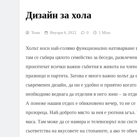
Дизайн за хола
Team
Януари 6, 2022
0
1 Mins
Холът носи най-голямо функционално натоварване в
там се събира цялото семейство за беседи, развлечен
произтичат всички важни събития в живота на члено
празници и партита. Затова е много важно холът да 
съвременен дизайн, да ни е удобно и приятно когато
необходимо веднага да отделим в него зони – за отдих
А понеже нашия отдих е обикновено вечер, то не се 
прозореца. Най-доброто място за нея е уютния ъгъл.
маса. Там може да се намира и телевизорът или сист
съответства на вкусовете на стопаните, а ако те обич