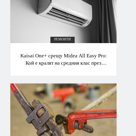
РЕМОНТИ
Kaisai One+ срещу Midea All Easy Pro:
Кой е кралят на средния клас през
2026 г.?