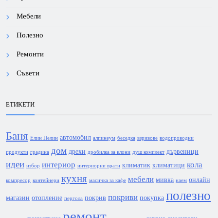
Мебели
Полезно
Ремонти
Съвети
ЕТИКЕТИ
Баня
автомобил
Елин Пелин
алпинеум
беседка
взривове
водопроводни
дом
дрехи
дървеници
продукти
градина
дробилка за клони
душ комплект
идеи
интериор
кола
климатик
климатици
избор
интериорни врати
кухня
мебели
мивка
онлайн
компресор
контейнери
масичка за кафе
наем
полезно
покриви
магазин
отопление
покрив
покупка
пергола
ремонт