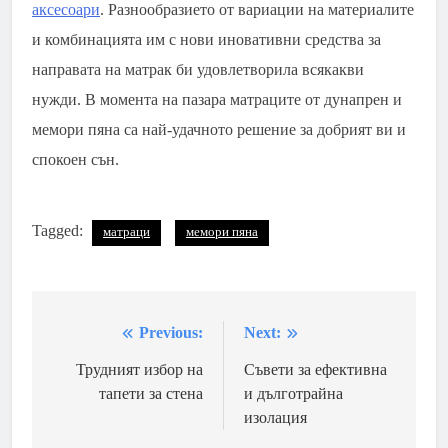
аксесоари
. Разнообразието от вариации на материалите
и комбинацията им с нови иновативни средства за
направата на матрак би удовлетворила всякакви
нужди. В момента на пазара матраците от дунапрен и
мемори пяна са най-удачното решение за добрият ви и
спокоен сън.
Tagged:
матраци
мемори пяна
Previous:
Next:
Навигация
Трудният избор на
Съвети за ефективна
тапети за стена
и дълготрайна
изолация