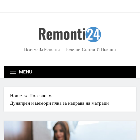
S
k
i
p
t
o
c
Всичко За Ремонта – Полезни Статии И Новини
o
n
t
MENU
e
n
t
Home
Полезно
Дунапрен и мемори пяна за направа на матраци