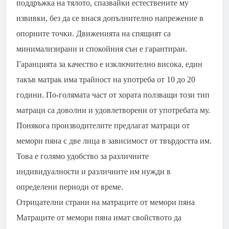
поддръжка на тялото, спазвайки естествените му
извивки, без да се внася допълнително напрежение в
опорните точки. Движенията на спящият са
минимализирани и спокойния сън е гарантиран.
Гаранцията за качество е изключително висока, един
такъв матрак има трайност на употреба от 10 до 20
години. По-голямата част от хората ползващи този тип
матраци са доволни и удовлетворени от употребата му.
Понякога производителите предлагат матраци от
мемори пяна с две лица в зависимост от твърдостта им.
Това е голямо удобство за различните
индивидуалности и различните им нужди в
определени периоди от време.
Отрицателни страни на матраците от мемори пяна
Матраците от мемори пяна имат свойството да