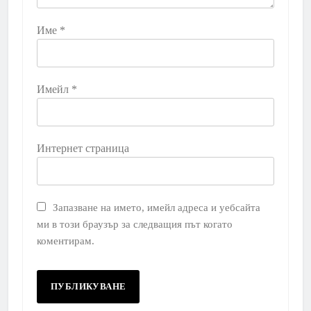
Име
*
Имейл
*
Интернет страница
Запазване на името, имейл адреса и уебсайта
ми в този браузър за следващия път когато
коментирам.