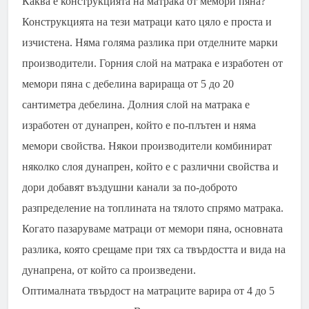
Каква е конструкцията на матрака от мемори пяна?
Конструкцията на тези матраци като цяло е проста и
изчистена. Няма голяма разлика при отделните марки
производители. Горния слой на матрака е изработен от
мемори пяна с дебелина варираща от 5 до 20
сантиметра дебелина. Долния слой на матрака е
изработен от дунапрен, който е по-плътен и няма
мемори свойства. Някои производители комбинират
няколко слоя дунапрен, който е с различни свойства и
дори добавят въздушни канали за по-доброто
разпределение на топлината на тялото спрямо матрака.
Когато пазаруваме матраци от мемори пяна, основната
разлика, която срещаме при тях са твърдостта и вида на
дунапрена, от който са произведени.
Оптималната твърдост на матраците варира от 4 до 5