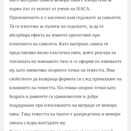
първи път от екипът от учени на НАСА.
Приложението и е насочено към седалките за самолети.
Тя се използва за пълнеж на седалките, за да се
абсорбира ефекта на земното притегляне при
излитането на самолета. Като материал самата тя
представлява виско еластична пяна, която реагира на
топлината на човешкото тяло и се оформя по извивките
му, като омекотява опорните точки на тежестта. Има
свойството да възвръща формата си след премахване на
влиянието на тежестта. По-тежки опорни точки като
бедрата и раменете са уравновесени и добре
поддържани при използването на матраци от мемори
пяна. Така тежестта на тялото е разпределена и мемори
пяната следва контурите му.