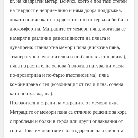
кг. на квадратен метър. Всичко, което е под тази степен
на твърдост е неприемливо и няма добра поддръжка,
докато по-високата твърдост от тези интервали би била
дискомфортна. Матраците от мемори пяна, могат да се
намерят в различни разновидности на пяната и
дунапрена: стандартна мемори пяна (вискозна пяна,
температурно чувствителна и по-бавно възстановима),
пяна на растителна основа (използва натурални масла,
по-проветрива и по-бързо възстановима), пяна
комбинирана с гел (комбинация от гел и пяна, сочена
като по-охлаждаща).
Положителни страни на матраците от мемори пяна
Матраците от мемори пяна са отлично решение за хора
с проблеми и болки в гърба или други оплаквания от
сорта. Това им действие е благодарение на отличната