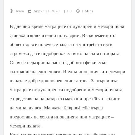
Team
Април 12, 2023
0
1 Mins
В днешно време матраците от дунапрен и мемори пяна
станаха изключително популярни. В съвременното
общество все повече се залага на употребата им в
стремежа да се подобри качеството на съня на хората.
Сънят е неразривна част от доброто физическо
състояние на един човек. И една иновация като мемори
пяната е добре дошло решение за това. За първи път
матраците от дунапрен са подобрени и мемори пяната
е представена на пазара за матраци през 90-те години
на миналия век. Марката Tempur-Pedic първа
предоставя на хората иновацията при матраците –
мемори пяната.
Като материал самата мемори пяна е изобретена за