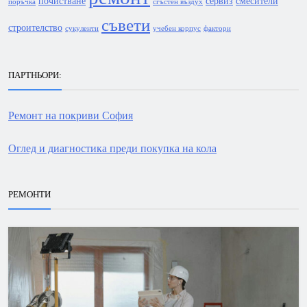
почистване
сервиз
смесители
поръчка
сгъстен въздух
съвети
строителство
сукуленти
учебен корпус
фактори
ПАРТНЬОРИ:
Ремонт на покриви София
Оглед и диагностика преди покупка на кола
РЕМОНТИ