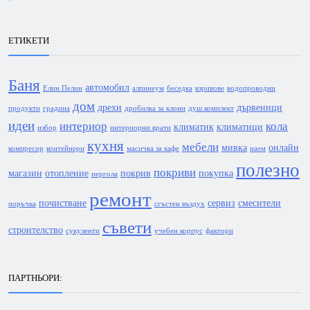
ЕТИКЕТИ
Баня
автомобил
Елин Пелин
алпинеум
беседка
взривове
водопроводни
дом
дрехи
дървеници
продукти
градина
дробилка за клони
душ комплект
идеи
интериор
кола
климатик
климатици
избор
интериорни врати
кухня
мебели
мивка
онлайн
компресор
контейнери
масичка за кафе
наем
полезно
покриви
магазин
отопление
покрив
покупка
пергола
ремонт
почистване
сервиз
смесители
поръчка
сгъстен въздух
съвети
строителство
сукуленти
учебен корпус
фактори
ПАРТНЬОРИ: