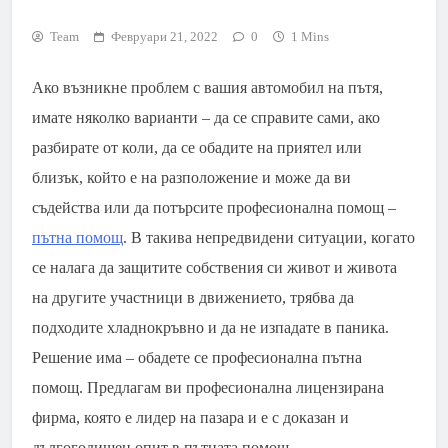
Team
Февруари 21, 2022
0
1 Mins
Ако възникне проблем с вашия автомобил на пътя,
имате няколко варианти – да се справите сами, ако
разбирате от коли, да се обадите на приятел или
близък, който е на разположение и може да ви
съдейства или да потърсите професионална помощ –
пътна помощ
. В такива непредвидени ситуации, когато
се налага да защитите собствения си живот и живота
на другите участници в движението, трябва да
подходите хладнокръвно и да не изпадате в паника.
Решение има – обадете се професионална пътна
помощ. Предлагам ви професионална лицензирана
фирма, която е лидер на пазара и е с доказан и
дългогодишен опит в пътната помощ –