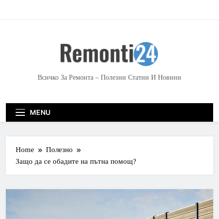
S
k
i
p
t
o
c
Всичко За Ремонта – Полезни Статии И Новини
o
n
t
MENU
e
n
t
Home
Полезно
Защо да се обадите на пътна помощ?