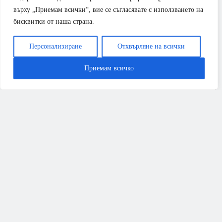
Всичко, което трябва да знаете за ремонта през
върху „Приемам всички“, вие се съгласявате с използването на
2026 година
бисквитки от наша страна.
Персонализиране
Отхвърляне на всички
Приемам всичко
РЕМОНТИ
Kaisai One+ срещу Midea All Easy Pro: Кой е