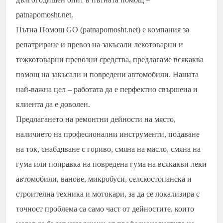
patnapomosht.net.
Пътна Помощ GO (patnapomosht.net) е компания за
репатриране и превоз на закъсали лекотоварни и
тежкотоварни превозни средства, предлагаме всякаква
помощ на закъсали и повредени автомобили. Нашата
най-важна цел – работата да е перфектно свършена и
клиента да е доволен.
Предлагането на ремонтни дейности на място,
наличието на професионални инструменти, подаване
на ток, снабдяване с гориво, смяна на масло, смяна на
гума или поправка на повредена гума на всякакви леки
автомобили, ванове, микробуси, селскостопанска и
строителна техника и мотокари, за да се локализира с
точност проблема са само част от дейностите, които