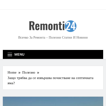
S
k
i
p
t
o
c
Всичко За Ремонта – Полезни Статии И Новини
o
n
t
MENU
e
n
t
Home
Полезно
Защо трябва да се извършва почистване на септичната
яма?