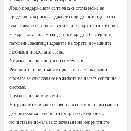
Лошо поддържаната септична система може да
представлява риск за здравето поради потенциала за
замърсяване на подпочвените и повърхностните води.
Замърсената вода може да носи вредни бактерии и
патогени, засягащи здравето на хората, домашните
любимци и околната среда.
Удължаване на живота на системата:
Редовното почистване е проактивна мярка, която
спомага за удължаване на живота на цялата септична
система.
Намаляване на миризмите:
Натрупаните твърди вещества в септичната яма могат
да предизвикат неприятна миризма. Редовното
почистване помага за смекчаване на неприятните
миризми, свързани с лошо поддържана септична