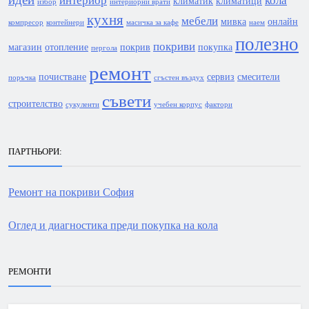
интериор
кола
климатик
климатици
избор
интериорни врати
кухня
мебели
мивка
онлайн
компресор
контейнери
масичка за кафе
наем
полезно
покриви
магазин
отопление
покрив
покупка
пергола
ремонт
почистване
сервиз
смесители
поръчка
сгъстен въздух
съвети
строителство
сукуленти
учебен корпус
фактори
ПАРТНЬОРИ:
Ремонт на покриви София
Оглед и диагностика преди покупка на кола
РЕМОНТИ
РЕМОНТИ