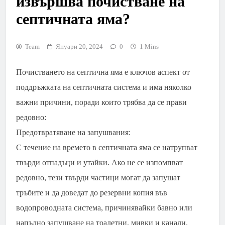
извършва почистване на
септичната яма?
Team
Януари 20, 2024
0
1 Mins
Почистването на септична яма е ключов аспект от
поддръжката на септичната система и има няколко
важни причини, поради които трябва да се прави
редовно:
Предотвратяване на запушвания:
С течение на времето в септичната яма се натрупват
твърди отпадъци и утайки. Ако не се изпомпват
редовно, тези твърди частици могат да запушат
тръбите и да доведат до резервни копия във
водопроводната система, причинявайки бавно или
напълно запушване на тоалетни, мивки и канали.