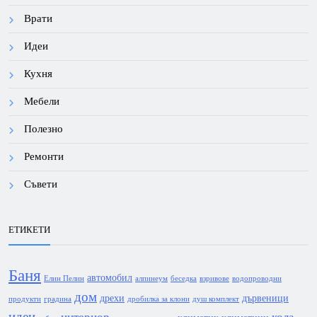
Врати
Идеи
Кухня
Мебели
Полезно
Ремонти
Съвети
ЕТИКЕТИ
Баня
автомобил
Елин Пелин
алпинеум
беседка
взривове
водопроводни
дом
дрехи
дървеници
продукти
градина
дробилка за клони
душ комплект
идеи