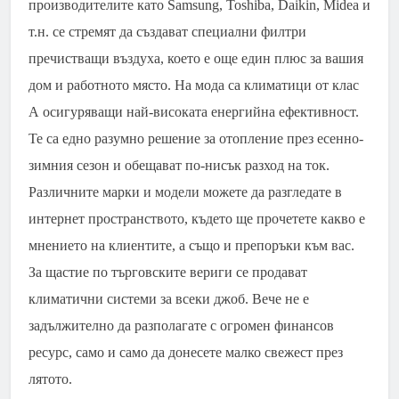
производителите като Samsung, Toshiba, Daikin, Midea и
т.н. се стремят да създават специални филтри
пречистващи въздуха, което е още един плюс за вашия
дом и работното място. На мода са климатици от клас
А осигуряващи най-високата енергийна ефективност.
Те са едно разумно решение за отопление през есенно-
зимния сезон и обещават по-нисък разход на ток.
Различните марки и модели можете да разгледате в
интернет пространството, където ще прочетете какво е
мнението на клиентите, а също и препоръки към вас.
За щастие по търговските вериги се продават
климатични системи за всеки джоб. Вече не е
задължително да разполагате с огромен финансов
ресурс, само и само да донесете малко свежест през
лятото.