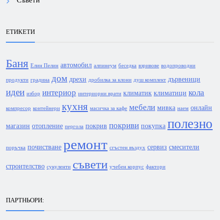
ЕТИКЕТИ
Баня
автомобил
Елин Пелин
алпинеум
беседка
взривове
водопроводни
дом
дрехи
дървеници
продукти
градина
дробилка за клони
душ комплект
идеи
интериор
кола
климатик
климатици
избор
интериорни врати
кухня
мебели
мивка
онлайн
компресор
контейнери
масичка за кафе
наем
полезно
покриви
магазин
отопление
покрив
покупка
пергола
ремонт
почистване
сервиз
смесители
поръчка
сгъстен въздух
съвети
строителство
сукуленти
учебен корпус
фактори
ПАРТНЬОРИ: