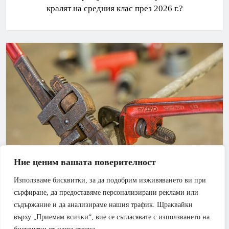
кралят на средния клас през 2026 г.?
Ние ценим вашата поверителност
Използваме бисквитки, за да подобрим изживяването ви при
АПАРТАМЕНТ
БАНЯ
сърфиране, да предоставяме персонализирани реклами или
съдържание и да анализираме нашия трафик. Щраквайки
Смяна на щрангове – как можем да го направим
върху „Приемам всички“, вие се съгласявате с използването на
на по-ниска цена