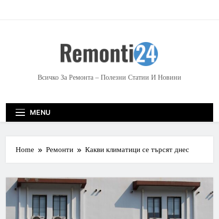
S
k
i
p
t
o
c
Всичко За Ремонта – Полезни Статии И Новини
o
n
t
MENU
e
n
t
Home
Ремонти
Какви климатици се търсят днес