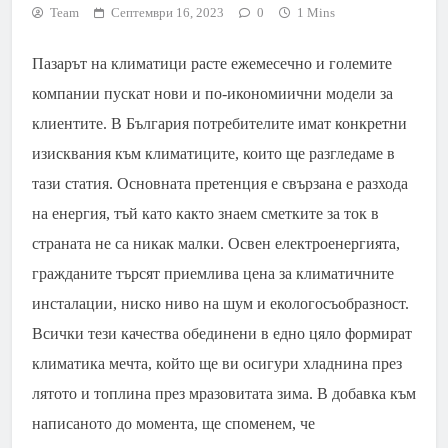
Team
Септември 16, 2023
0
1 Mins
Пазарът на климатици расте ежемесечно и големите
компании пускат нови и по-икономиични модели за
клиентите. В България потребителите имат конкретни
изисквания към климатиците, които ще разгледаме в
тази статия. Основната претенция е свързана е разхода
на енергия, тъй като както знаем сметките за ток в
страната не са никак малки. Освен електроенергията,
гражданите търсят приемлива цена за климатичните
инсталации, ниско ниво на шум и екологосъобразност.
Всички тези качества обединени в едно цяло формират
климатика мечта, който ще ви осигури хладнина през
лятото и топлина през мразовитата зима. В добавка към
написаното до момента, ще споменем, че