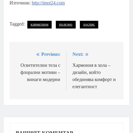
Източник:
http://imot24.com
Tagged:
климатици
полезно
хоспис
Previous:
Next:
Навигация
Осветителни тела с
Хармония в хола –
флорални мотиви –
дизайн, който
винаги модерни
обединява комфорт и
елегантност
ВАШИЯТ КОМЕНТАР