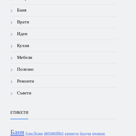
Баня
Врати
Идеи
Кухня
Мебели
Полезно
Ремонти
Съвети
ЕТИКЕТИ
Баня
автомобил
Елин Пелин
алпинеум
беседка
взривове