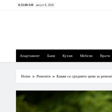
S
8:33:09 AM
август 8, 2026
k
i
p
t
o
c
o
n
Апартамент
Баня
Кухня
Мебели
Врати
t
e
n
t
Home
Ремонти
Какви са средните цени за ремон