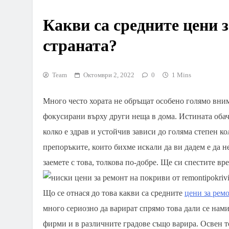
Какви са средните цени 
страната?
Team
Октомври 2, 2022
0
1 Mins
Много често хората не обръщат особено голямо вним
фокусирани върху други неща в дома. Истината обаче
колко е здрав и устойчив зависи до голяма степен к
препоръките, които бихме искали да ви дадем е да н
заемете с това, толкова по-добре. Ще си спестите вр
Що се отнася до това какви са средните
цени за рем
много сериозно да варират спрямо това дали се нами
фирми и в различните градове също варира. Освен то