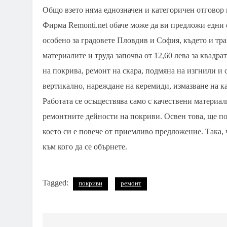
Общо взето няма еднозначен и категоричен отговор н
Фирма Remonti.net обаче може да ви предложи едни 
особено за градовете Пловдив и София, където и тра
материалите и труда започва от 12,60 лева за квадра
на покрива, ремонт на скара, подмяна на изгнили и 
вертикално, нареждане на керемиди, измазване на к
Работата се осъществява само с качествени материал
ремонтните дейности на покриви. Освен това, ще по
което си е повече от приемливо предложение. Така, 
към кого да се обърнете.
Tagged:
покриви
ремонт