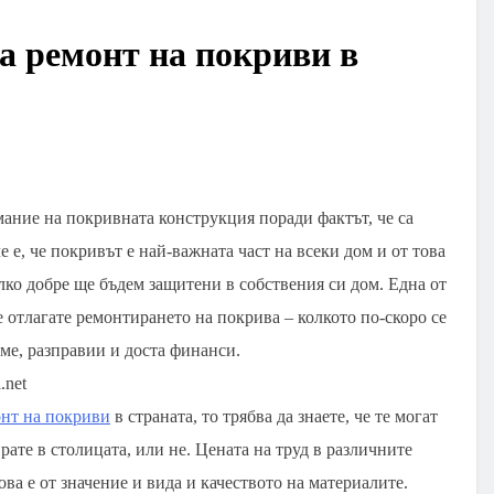
за ремонт на покриви в
ание на покривната конструкция поради фактът, че са
 е, че покривът е най-важната част на всеки дом и от това
олко добре ще бъдем защитени в собствения си дом. Една от
е отлагате ремонтирането на покрива – колкото по-скоро се
еме, разправии и доста финанси.
онт на покриви
в страната, то трябва да знаете, че те могат
рате в столицата, или не. Цената на труд в различните
ва е от значение и вида и качеството на материалите.