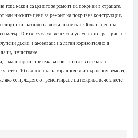
а това какви са цените за ремонт на покриви в страната.
от най-ниските цени за ремонт на покривна конструкция,
нспортните разходи са доста по-ниски. Общата цена за
тен метър. В тази сума са включени услуги като: разкриване
счупени дъски, наковаване на летви хоризонтално и
апаци, изчистване.
и, а майсторите притежават богат опит в сферата на
лучите и 10 години пълна гаранция за извършения ремонт,
че ако се нуждаете от ремонтиране на покрива вече знаете