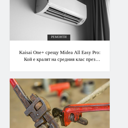
РЕМОНТИ
Kaisai One+ срещу Midea All Easy Pro:
Кой е кралят на средния клас през
2026 г.?