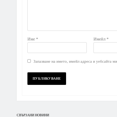
Име
*
Имейл
*
Запазване на името, имейл адреса и уебсайта ми
СВЪРЗАНИ НОВИНИ