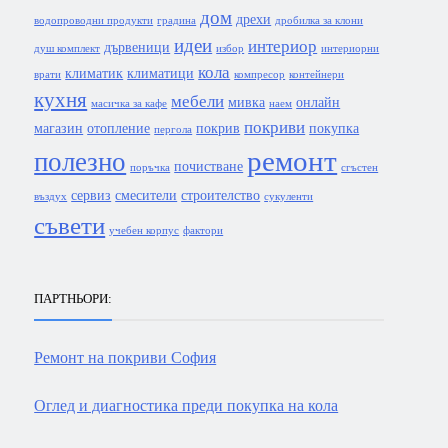
дом
дрехи
водопроводни продукти
градина
дробилка за клони
идеи
интериор
дървеници
душ комплект
избор
интериорни
кола
климатик
климатици
врати
компресор
контейнери
кухня
мебели
мивка
онлайн
масичка за кафе
наем
покриви
магазин
отопление
покрив
покупка
пергола
ремонт
полезно
почистване
поръчка
сгъстен
сервиз
смесители
строителство
въздух
сукуленти
съвети
учебен корпус
фактори
ПАРТНЬОРИ:
Ремонт на покриви София
Оглед и диагностика преди покупка на кола