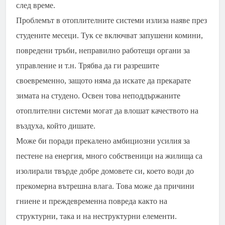
след време.
Проблемът в отоплителните системи излиза наяве през
студените месеци. Тук се включват запушени комини,
повредени тръби, неправилно работещи органи за
управление и т.н. Трябва да ги разрешите
своевременно, защото няма да искате да прекарате
зимата на студено. Освен това неподдържаните
отоплителни системи могат да влошат качеството на
въздуха, който дишате.
Може би поради прекалено амбициозни усилия за
пестене на енергия, много собственици на жилища са
изолирали твърде добре домовете си, което води до
прекомерна вътрешна влага. Това може да причини
гниене и преждевременна повреда както на
структурни, така и на неструктурни елементи.