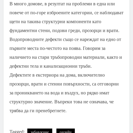
В много домове, в резултат на проблеми в една или
повече от по-горе изброените категории, се наблюдават
щети на такива структурни компоненти като
фундаментни стени, подови греди, прозорци и врати.
Водопроводните дефекти също се нареждат на едно от
първите места по-честото на поява. Говорим за
наличието на стари тръбопроводни материали, както и
дефектни тела и канализационни тръби.
Дефектите в екстериора на дома, включително
прозорци, врати и стенни повърхности, са отговорни
за проникването на вода и въздух, но рядко имат
структурно значение. Въпреки това не означава, че
трябва да ги пренебрегнете.
Tagged:
забавление
онлайн