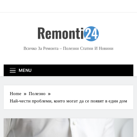
S
k
i
p
t
o
c
Всичко За Ремонта – Полезни Статии И Новини
o
n
t
MENU
e
n
t
Home
Полезно
Най-чести проблеми, които могат да се появят в един дом