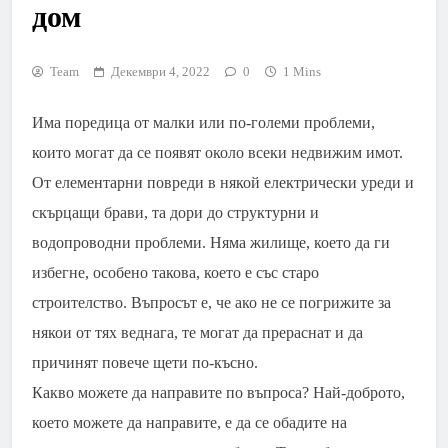
дом
Team
Декември 4, 2022
0
1 Mins
Има поредица от малки или по-големи проблеми,
които могат да се появят около всеки недвижим имот.
От елементарни повреди в някой електрически уреди и
скърцащи брави, та дори до структурни и
водопроводни проблеми. Няма жилище, което да ги
избегне, особено такова, което е със старо
строителство. Въпросът е, че ако не се погрижите за
някои от тях веднага, те могат да прераснат и да
причинят повече щети по-късно.
Какво можете да направите по въпроса? Най-доброто,
което можете да направите, е да се обадите на