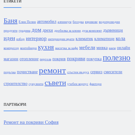
ЕТИКЕТИ
Баня
автомобил
Елин Пелин
алпинеум
беседка
взривове
водопроводни
дом
дрехи
дървеници
продукти
градина
дробилка за клони
душ комплект
идеи
интериор
кола
климатик
климатици
избор
интериорни врати
кухня
мебели
мивка
онлайн
компресор
контейнери
масичка за кафе
наем
полезно
покриви
магазин
отопление
покрив
покупка
пергола
ремонт
почистване
сервиз
смесители
поръчка
сгъстен въздух
съвети
строителство
сукуленти
учебен корпус
фактори
ПАРТНЬОРИ:
Ремонт на покриви София