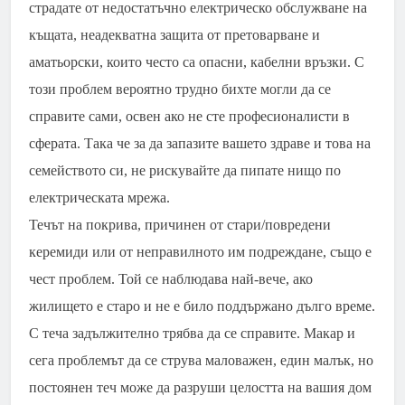
страдате от недостатъчно електрическо обслужване на
къщата, неадекватна защита от претоварване и
аматьорски, които често са опасни, кабелни връзки. С
този проблем вероятно трудно бихте могли да се
справите сами, освен ако не сте професионалисти в
сферата. Така че за да запазите вашето здраве и това на
семейството си, не рискувайте да пипате нищо по
електрическата мрежа.
Течът на покрива, причинен от стари/повредени
керемиди или от неправилното им подреждане, също е
чест проблем. Той се наблюдава най-вече, ако
жилището е старо и не е било поддържано дълго време.
С теча задължително трябва да се справите. Макар и
сега проблемът да се струва маловажен, един малък, но
постоянен теч може да разруши целостта на вашия дом