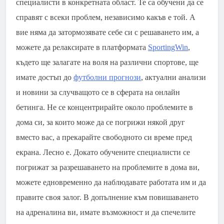
специалисти в конкретната област. Те са обучени да се
справят с всеки проблем, независимо какъв е той. А
вие няма да затормозявате себе си с решаването им, а
можете да релаксирате в платформата
SportingWin
,
където ще залагате на воля на различни спортове, ще
имате достъп до
футболни прогнози
, актуални анализи
и новини за случващото се в сферата на онлайн
бетинга. Не се концентрирайте около проблемите в
дома си, за които може да се погрижи някой друг
вместо вас, а прекарайте свободното си време пред
екрана. Лесно е. Докато обучените специалисти се
погрижат за разрешаването на проблемите в дома ви,
можете едновременно да наблюдавате работата им и да
правите своя залог. В допълнение към повишаването
на адреналина ви, имате възможност и да спечелите