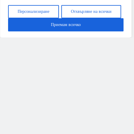
Персонализиране
Отхвърляне на всички
Приемам всичко
РЕМОНТИ
Kaisai One+ срещу Midea All Easy Pro: Кой е
кралят на средния клас през 2026 г.?