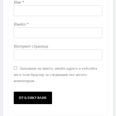
Име
*
Имейл
*
Интернет страница
Запазване на името, имейл адреса и уебсайта
ми в този браузър за следващия път когато
коментирам.