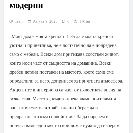
модерни
Team
Август 9, 2023
0
1 Mins
„Моят дом е моята крепост”! За да е моята крепост
уютна и приветлива, не е достатъчно да е подредена
само с мебели. Всеки дом притежава собствен живот,
които носи част от същността на домакина. Всеки
дребен детайл поставен на мястото, което сами сме
определили за него, допринася за приятната атмосфера.
Акцентите в интериора са част от цялостната визия на
всяка стая. Мястото, където прекарваме по-голямата
част от времето си трябва да ни обгражда и
предразполага към спокойствие. За да наречем и
почувстваме едно място свой дом е нужно да изберем