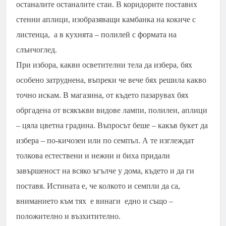
останалите останалите стаи. В коридорите поставих
стенни аплици, изобразяващи камбанка на кокиче с
листенца, а в кухнята – полилей с формата на
слънчоглед.
При избора, какви осветителни тела да избера, бях
особено затруднена, въпреки че вече бях решила какво
точно искам. В магазина, от където пазарувах бях
обргадена от всякъкви видове лампи, полилеи, аплици
– цяла цветна градина. Въпросът беше – какъв букет да
избера – по-кичозен или по семпъл. А те изглеждат
толкова естествени и нежни и биха придали
завършеност на всяко ъгълче у дома, където и да ги
поставя. Истината е, че колкото и семпли да са,
вниманието към тях е винаги едно и също –
положително и възхитително.