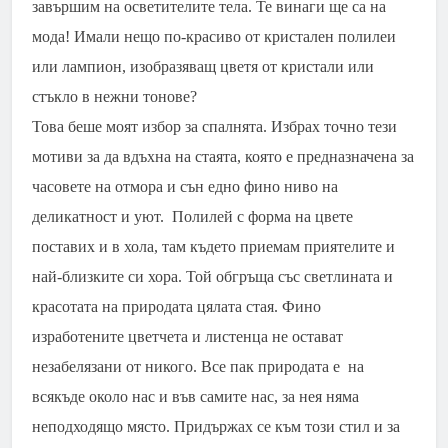
завършим на осветителите тела. Те винаги ще са на
мода! Имали нещо по-красиво от кристален полилеи
или лампион, изобразяващ цветя от кристали или
стъкло в нежни тонове?
Това беше моят избор за спалнята. Избрах точно тези
мотиви за да вдъхна на стаята, която е предназначена за
часовете на отмора и сън едно фино ниво на
деликатност и уют. Полилей с форма на цвете
поставих и в хола, там където приемам приятелите и
най-близките си хора. Той обгръща със светлината и
красотата на природата цялата стая. Фино
изработените цветчета и листенца не остават
незабелязани от никого. Все пак природата е на
всякъде около нас и във самите нас, за нея няма
неподходящо място. Придържах се към този стил и за