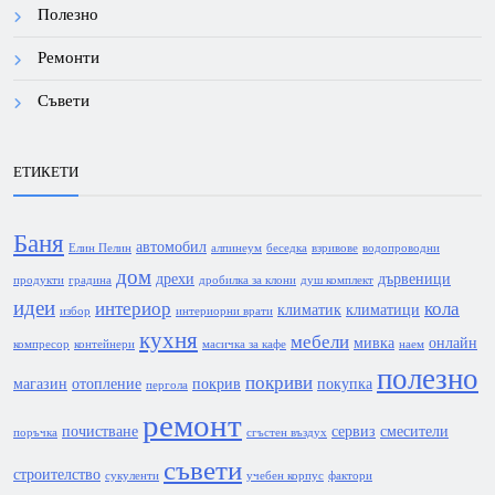
Полезно
Ремонти
Съвети
ЕТИКЕТИ
Баня
автомобил
Елин Пелин
алпинеум
беседка
взривове
водопроводни
дом
дрехи
дървеници
продукти
градина
дробилка за клони
душ комплект
идеи
интериор
кола
климатик
климатици
избор
интериорни врати
кухня
мебели
мивка
онлайн
компресор
контейнери
масичка за кафе
наем
полезно
покриви
магазин
отопление
покрив
покупка
пергола
ремонт
почистване
сервиз
смесители
поръчка
сгъстен въздух
съвети
строителство
сукуленти
учебен корпус
фактори