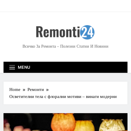
S
k
i
p
t
o
c
Всичко За Ремонта – Полезни Статии И Новини
o
n
t
MENU
e
n
t
Home
Ремонти
Осветителни тела с флорални мотиви – винаги модерни