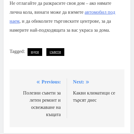
Не отлагайте да разкрасите своя дом – ако нямате
лична кола, винаги може да вземете
автомобил под
наем
, и да обиколите търговските центрове, за да
намерите най-подходящата за вас украса за дома.
Tagged:
идеи
съвети
Previous:
Next:
Навигация
Полезни съвети за
Какви климатици се
летен ремонт и
търсят днес
освежаване на
къщата