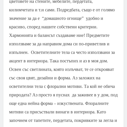
цветовете на стените, мебелите, пердетата,
килимчетата и т.н сами. Подредбата, също е от голямо
значение за да е “домашното огнищe” удобно и
красиво, според нашите собствени критерии.
Хармонията и балансът създаваме ние! Предметите
използваме за да направим дома си по-приветлив и
изпълнен. Осветителните тела са често използвани за
акцент в интериора. Така постъпих и аз в моя дом.
Освен със светлината, която излъчват, те се открояват
със своя цвят, дизайни и форма. Аз заложих на
осветителни тела с флорални мотиви. Та кой не обича
природата? Аз просто я пуснах да заживее в у дом, под
още една нейна форма – изкуствената. Флоралните
мотиви са присъствали винаги в интериора. Като
започнем от тапетите, пердетата, покривките за легла и