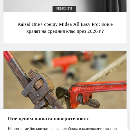
РЕМОНТИ
Kaisai One+ срещу Midea All Easy Pro: Кой е
кралят на средния клас през 2026 г.?
Ние ценим вашата поверителност
Използваме бисквитки, за да подобрим изживяването ви при
АПАРТАМЕНТ
БАНЯ