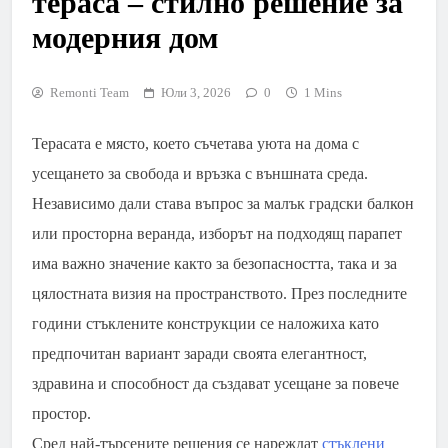
тераса – стилно решение за
модерния дом
Remonti Team
Юли 3, 2026
0
1 Mins
Терасата е място, което съчетава уюта на дома с
усещането за свобода и връзка с външната среда.
Независимо дали става въпрос за малък градски балкон
или просторна веранда, изборът на подходящ парапет
има важно значение както за безопасността, така и за
цялостната визия на пространството. През последните
години стъклените конструкции се наложиха като
предпочитан вариант заради своята елегантност,
здравина и способност да създават усещане за повече
простор.
Сред най-търсените решения се нареждат
стъклени