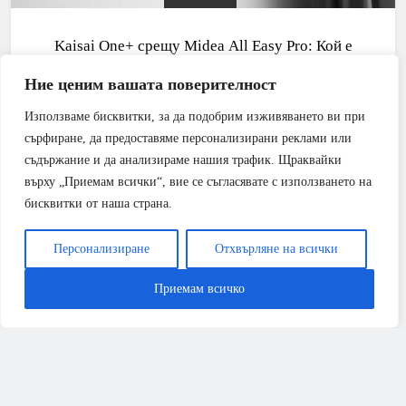
Kaisai One+ срещу Midea All Easy Pro: Кой е
кралят на средния клас през 2026 г.?
Ние ценим вашата поверителност
Използваме бисквитки, за да подобрим изживяването ви при
сърфиране, да предоставяме персонализирани реклами или
съдържание и да анализираме нашия трафик. Щраквайки
върху „Приемам всички“, вие се съгласявате с използването на
бисквитки от наша страна.
Персонализиране
Отхвърляне на всички
Приемам всичко
АПАРТАМЕНТ
БАНЯ