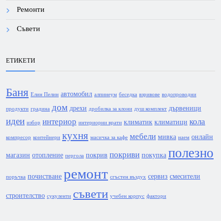
Ремонти
Съвети
ЕТИКЕТИ
Баня
автомобил
Елин Пелин
алпинеум
беседка
взривове
водопроводни
дом
дрехи
дървеници
продукти
градина
дробилка за клони
душ комплект
идеи
интериор
кола
климатик
климатици
избор
интериорни врати
кухня
мебели
мивка
онлайн
компресор
контейнери
масичка за кафе
наем
полезно
покриви
магазин
отопление
покрив
покупка
пергола
ремонт
почистване
сервиз
смесители
поръчка
сгъстен въздух
съвети
строителство
сукуленти
учебен корпус
фактори