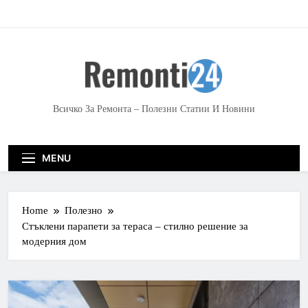
S
k
i
p
t
o
c
Всичко За Ремонта – Полезни Статии И Новини
o
n
t
MENU
e
n
t
Home
Полезно
Стъклени парапети за тераса – стилно решение за
модерния дом