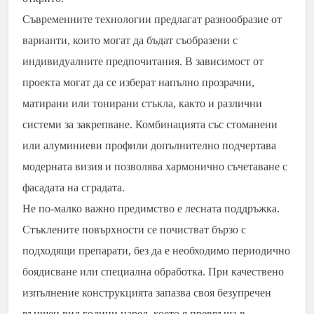
Съвременните технологии предлагат разнообразие от
варианти, които могат да бъдат съобразени с
индивидуалните предпочитания. В зависимост от
проекта могат да се изберат напълно прозрачни,
матирани или тонирани стъкла, както и различни
системи за закрепване. Комбинацията със стоманени
или алуминиеви профили допълнително подчертава
модерната визия и позволява хармонично съчетаване с
фасадата на сградата.
Не по-малко важно предимство е лесната поддръжка.
Стъклените повърхности се почистват бързо с
подходящи препарати, без да е необходимо периодично
боядисване или специална обработка. При качествено
изпълнение конструкцията запазва своя безупречен
външен вид години наред, което я превръща в