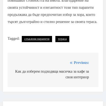
повишават стойността на имота. Благодарение на
своята устойчивост и елегантност този тип парапети
продължава да бъде предпочитан избор за хора, които
търсят дълготрайно и стилно решение за своята тераса.
Tagged:
стъклени парапети
тераса
Previous:
Навигация
Как да изберем подходяща масичка за кафе за
своя интериор