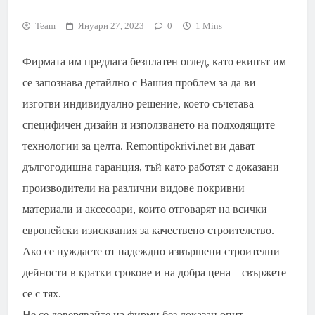
Team
Януари 27, 2023
0
1 Mins
Фирмата им предлага безплатен оглед, като екипът им
се запознава детайлно с Вашия проблем за да ви
изготви индивидуално решение, което съчетава
специфичен дизайн и използването на подходящите
технологии за целта. Remontipokrivi.net ви дават
дългогодишна гаранция, тъй като работят с доказани
производители на различни видове покривни
материали и аксесоари, които отговарят на всички
европейски изисквания за качествено строителство.
Ако се нуждаете от надеждно извършени строителни
дейности в кратки срокове и на добра цена – свържете
се с тях.
Не се доверявайте на фирми без доказан опит –