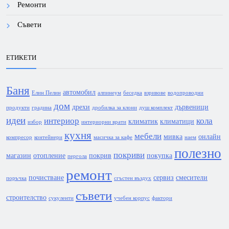
Ремонти
Съвети
ЕТИКЕТИ
Баня
автомобил
Елин Пелин
алпинеум
беседка
взривове
водопроводни
дом
дрехи
дървеници
продукти
градина
дробилка за клони
душ комплект
идеи
интериор
кола
климатик
климатици
избор
интериорни врати
кухня
мебели
мивка
онлайн
компресор
контейнери
масичка за кафе
наем
полезно
покриви
магазин
отопление
покрив
покупка
пергола
ремонт
почистване
сервиз
смесители
поръчка
сгъстен въздух
съвети
строителство
сукуленти
учебен корпус
фактори