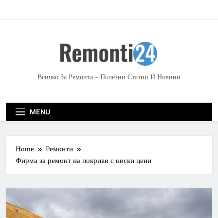
S
k
i
p
t
o
c
Всичко За Ремонта – Полезни Статии И Новини
o
n
t
MENU
e
n
t
Home
Ремонти
Фирма за ремонт на покриви с ниски цени