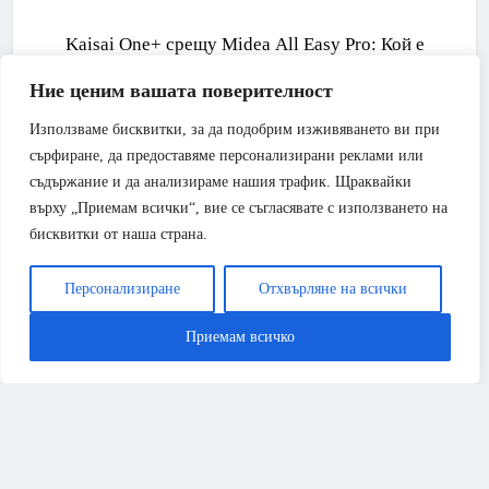
Kaisai One+ срещу Midea All Easy Pro: Кой е
кралят на средния клас през 2026 г.?
Ние ценим вашата поверителност
Използваме бисквитки, за да подобрим изживяването ви при
сърфиране, да предоставяме персонализирани реклами или
съдържание и да анализираме нашия трафик. Щраквайки
върху „Приемам всички“, вие се съгласявате с използването на
бисквитки от наша страна.
Персонализиране
Отхвърляне на всички
Приемам всичко
АПАРТАМЕНТ
БАНЯ