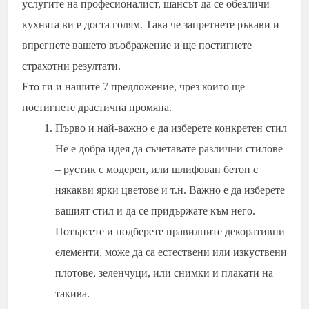
услугите на професионалист, шансът да се обезличи
кухнята ви е доста голям. Така че запретнете ръкави и
впрегнете вашето въображение и ще постигнете
страхотни резултати.
Ето ги и нашите 7 предложение, чрез които ще
постигнете драстична промяна.
Първо и най-важно е да изберете конкретен стил
Не е добра идея да съчетавате различни стилове
– рустик с модерен, или шлифован бетон с
някакви ярки цветове и т.н. Важно е да изберете
вашият стил и да се придържате към него.
Потърсете и подберете правилните декоративни
елементи, може да са естествени или изкуствени
плотове, зеленчуци, или снимки и плакати на
такива.