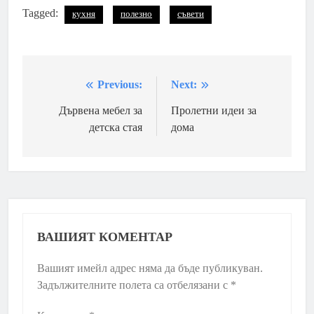
Tagged:
кухня
полезно
съвети
Previous:
Next:
Навигация
Дървена мебел за
Пролетни идеи за
детска стая
дома
ВАШИЯТ КОМЕНТАР
Вашият имейл адрес няма да бъде публикуван.
Задължителните полета са отбелязани с
*