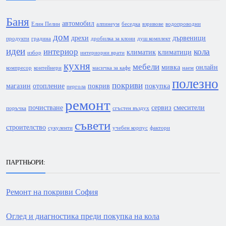
Баня
автомобил
Елин Пелин
алпинеум
беседка
взривове
водопроводни
дом
дрехи
дървеници
продукти
градина
дробилка за клони
душ комплект
идеи
интериор
кола
климатик
климатици
избор
интериорни врати
кухня
мебели
мивка
онлайн
компресор
контейнери
масичка за кафе
наем
полезно
покриви
магазин
отопление
покрив
покупка
пергола
ремонт
почистване
сервиз
смесители
поръчка
сгъстен въздух
съвети
строителство
сукуленти
учебен корпус
фактори
ПАРТНЬОРИ:
Ремонт на покриви София
Оглед и диагностика преди покупка на кола