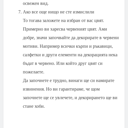
освежен вид.
Ако все още нищо не сте измислили
То тогава заложете на избран от вас цвят.
Примерно ви харесва червеният цвят. Ами
добре, значи започвайте да декорирате в червени
мотиви. Например всички кърпи и ръкавици,
салфетки и други елементи на декорацията нека
бъдат в червено. Или който друг цвят си
пожелаете.
Да започнете е трудно, винаги ще си намирате
извинения. Но ви гарантираме, че щом
започнете ще се увлечете, и декорирането ще ви
стане хоби.