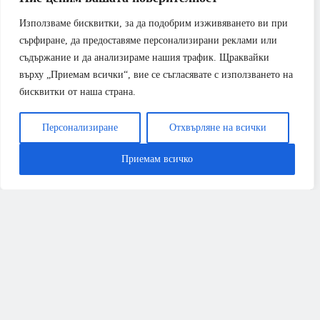
Използваме бисквитки, за да подобрим изживяването ви при
сърфиране, да предоставяме персонализирани реклами или
съдържание и да анализираме нашия трафик. Щраквайки
върху „Приемам всички“, вие се съгласявате с използването на
бисквитки от наша страна.
Персонализиране
Отхвърляне на всички
Приемам всичко
БАНЯ
РЕМОНТИ
Всичко, което трябва да знаете за ремонта през
2026 година