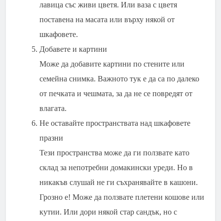
лавица със живи цветя. Или ваза с цветя
поставена на масата или върху някой от
шкафовете.
Добавете и картини
Може да добавите картини по стените или
семейна снимка. Важното тук е да са по далеко
от печката и чешмата, за да не се повредят от
влагата.
Не оставайте пространствата над шкафовете
празни
Тези пространства може да ги ползвате като
склад за непотребни домакински уреди. Но в
никакъв слушай не ги съхранявайте в кашони.
Грозно е! Може да ползвате плетени кошове или
кутии. Или дори някой стар сандък, но с