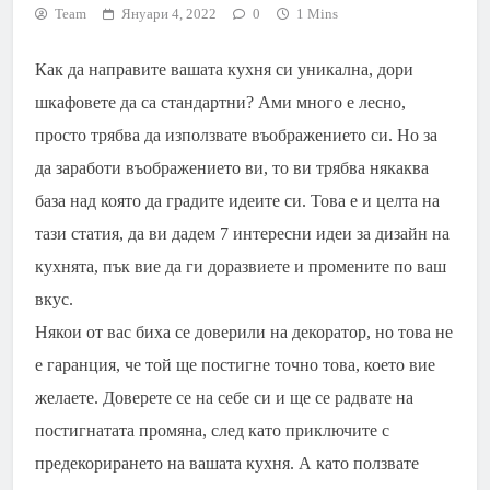
Team
Януари 4, 2022
0
1 Mins
Как да направите вашата кухня си уникална, дори
шкафовете да са стандартни? Ами много е лесно,
просто трябва да използвате въображението си. Но за
да заработи въображението ви, то ви трябва някаква
база над която да градите идеите си. Това е и целта на
тази статия, да ви дадем 7 интересни идеи за дизайн на
кухнята, пък вие да ги доразвиете и промените по ваш
вкус.
Някои от вас биха се доверили на декоратор, но това не
е гаранция, че той ще постигне точно това, което вие
желаете. Доверете се на себе си и ще се радвате на
постигнатата промяна, след като приключите с
предекорирането на вашата кухня. А като ползвате