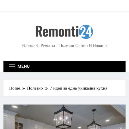
S
k
i
p
t
o
c
Всичко За Ремонта – Полезни Статии И Новини
o
n
t
MENU
e
n
t
Home
Полезно
7 идеи за една уникална кухня